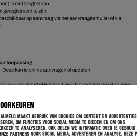
nen) is niet toegestaan.
 geregistreerd te zijn.
r beschikbaar op aanvraag via het aanvraagformulier of via
.
van toepassing
en. Deze kan je online aanvragen of updaten
van een seizoenkaart of Fankaart voor het restant van dit seizoen.
laten zien.
VOORKEUREN
 Almelo maakt gebruik van cookies om content en advertenties
seren, om functies voor social media te bieden en om ons
trijden vaker overmatig alcoholgebruik geconstateerd. Dit heeft
rkeer te analyseren. Ook delen we informatie over je gebruik
ekomst voorkomen. Wij leggen de verantwoordelijkheid graag bij
onze partners voor social media, adverteren en analyse. Deze 