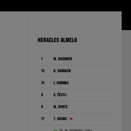
HERACLES ALMELO
1
M. Brouwer
12
R. Roosken
21
J. Hoogma
6
S. Čestić
5
M. Rente
17
T. Bruns
18. M. Vejinović (46')