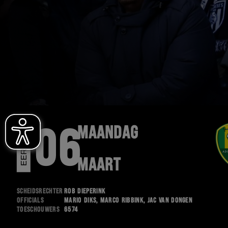
MAANDAG
06
E
E
R
S
T
E
D
I
V
I
S
I
E
MAART
Scheidsrechter
Rob Dieperink
Officials
Mario Diks, Marco Ribbink, Jac van Dongen
Toeschouwers
6574