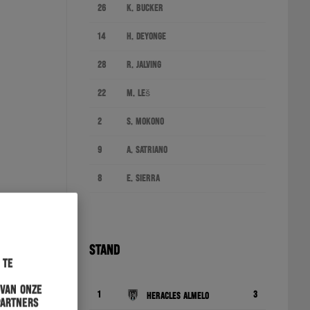
26
K. Bucker
14
H. Deyonge
28
R. Jalving
22
M. Leš
2
S. Mokono
9
A. Satriano
8
E. Sierra
STAND
 te
 van onze
1
3
Heracles Almelo
partners