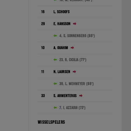
15
L. Schoofs
29
E. Hansson
4. S. Sonnenberg (88')
10
A. Ouahim
23. R. Cicilia (77')
11
N. Laursen
39. L. Wehmeyer (88')
33
S. Armenteros
7. I. Azzaoui (72')
WISSELSPELERS