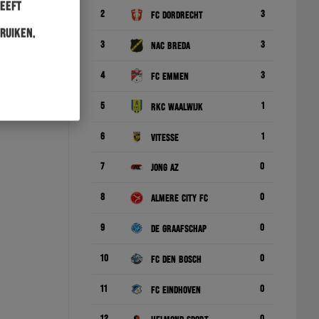
heeft
2
3
FC Dordrecht
ruiken.
3
3
NAC Breda
4
3
FC Emmen
5
1
RKC Waalwijk
6
1
Vitesse
7
0
Jong AZ
8
0
Almere City FC
9
0
De Graafschap
10
0
FC Den Bosch
11
0
FC Eindhoven