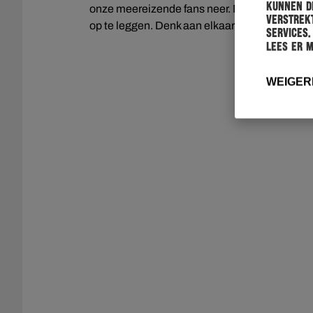
kunnen de
onze meereizende fans neer. Mocht er hierdo
verstrekt
op te leggen. Denk aan elkaar en let op elkaar.
services.
Lees er 
WEIGER