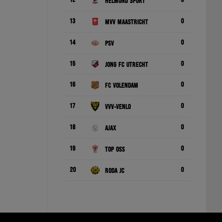
12
0
Helmond Sport
13
0
MVV Maastricht
14
0
PSV
15
0
Jong FC Utrecht
16
0
FC Volendam
17
0
VVV-Venlo
18
0
Ajax
19
0
TOP Oss
20
0
Roda JC