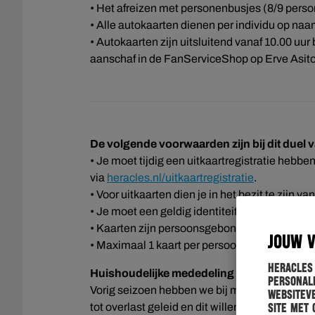
• Het afreizen met personenbusjes (8/9 perso
• Alle autokaarten dienen per individu op naam
• Autokaarten zijn uitsluitend vanaf 10.00 uu
aanschaf in de FanServiceShop op Erve Asito
De volgende voorwaarden zijn bij dit duel 
• Je moet tijdig een uitkaartregistratie hebb
via
heracles.nl/uitkaartregistratie
.
• Voor uitkaarten dien je in het bezit te zijn 
• Je moet een geldig identiteitsbewijs kunnen 
• Kaarten zijn persoonsgebonden.
JOUW 
• Maximaal 1 kaart per persoon.
Heracles
Huishoudelijke mededeling
personali
Vorig seizoen hebben we bij meerdere uitweds
websiteve
tot overlast geleid en dit willen wij in de to
site met 