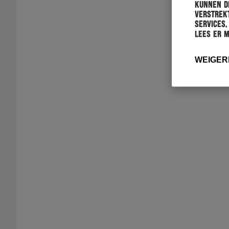
kunnen de
verstrekt
services.
Lees er 
WEIGER