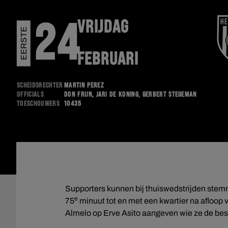
VRIJDAG
24
E
E
R
S
T
E
D
I
V
I
S
I
E
FEBRUARI
Scheidsrechter
Martin Perez
Officials
Don Frijn, Jari de Koning, Gerbert Stegeman
Toeschouwers
10435
Supporters kunnen bij thuiswedstrijden ste
e
75
minuut tot en met een kwartier na afloop 
Almelo op Erve Asito aangeven wie ze de bes