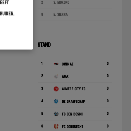
heeft
2
S. Mokono
ruiken.
8
E. Sierra
STAND
1
0
Jong AZ
2
0
Ajax
3
0
Almere City FC
4
0
De Graafschap
5
0
FC Den Bosch
6
0
FC Dordrecht