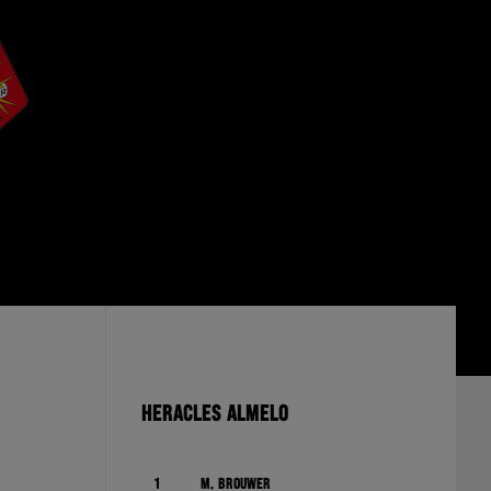
HERACLES ALMELO
1
M. Brouwer