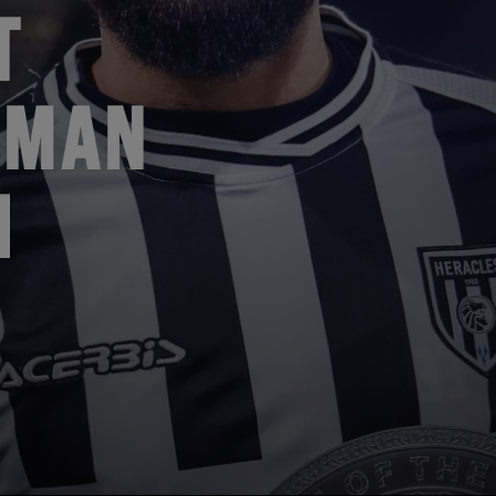
T
 MAN
H