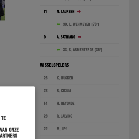
11
N. Laursen
39. L. Wehmeyer (70')
9
A. Satriano
33. S. Armenteros (36')
WISSELSPELERS
26
K. Bucker
23
R. Cicilia
14
H. Deyonge
28
R. Jalving
 te
22
M. Leš
 van onze
partners