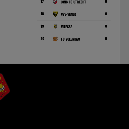
17
0
Jong FC Utrecht
18
0
VVV-Venlo
19
0
Vitesse
20
0
FC Volendam