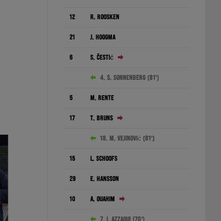
12
R. Roosken
21
J. Hoogma
6
S. Čestić
4. S. Sonnenberg (81')
5
M. Rente
17
T. Bruns
18. M. Vejinović (81')
15
L. Schoofs
29
E. Hansson
10
A. Ouahim
7. I. Azzaoui (70')