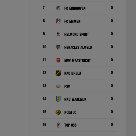
7
0
FC Eindhoven
8
0
FC Emmen
9
0
Helmond Sport
10
0
Heracles Almelo
11
0
MVV Maastricht
12
0
NAC Breda
13
0
PSV
14
0
RKC Waalwijk
15
0
Roda JC
16
0
TOP Oss