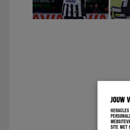
JOUW 
Heracles
personali
websiteve
site met 