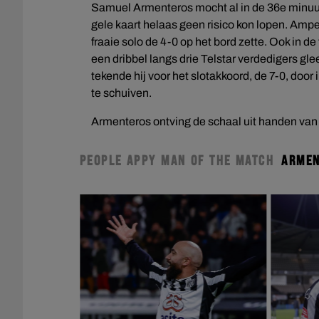
Samuel Armenteros mocht al in de 36e minuut
gele kaart helaas geen risico kon lopen. Ampe
fraaie solo de 4-0 op het bord zette. Ook in d
een dribbel langs drie Telstar verdedigers g
tekende hij voor het slotakkoord, de 7-0, door
te schuiven.
Armenteros ontving de schaal uit handen va
PEOPLE APPY MAN OF THE MATCH
ARME