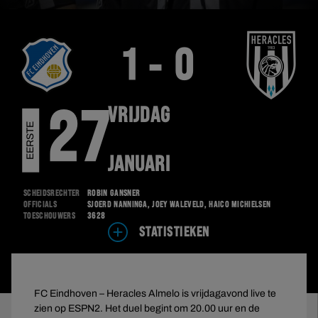
1 - 0
VRIJDAG
27
E
E
R
S
T
E
D
I
V
I
S
I
E
JANUARI
Scheidsrechter
Robin Gansner
Officials
Sjoerd Nanninga, Joey Waleveld, Haico Michielsen
Toeschouwers
3628
STATISTIEKEN
FC Eindhoven – Heracles Almelo is vrijdagavond live te
zien op ESPN2. Het duel begint om 20.00 uur en de