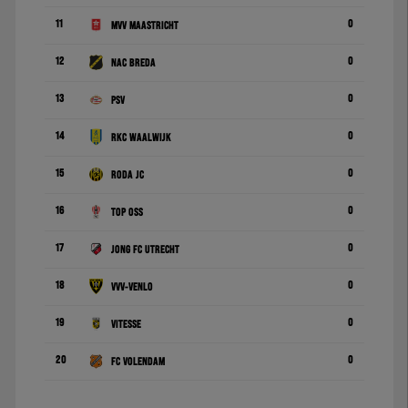
11
0
MVV Maastricht
12
0
NAC Breda
13
0
PSV
14
0
RKC Waalwijk
15
0
Roda JC
16
0
TOP Oss
17
0
Jong FC Utrecht
18
0
VVV-Venlo
19
0
Vitesse
20
0
FC Volendam