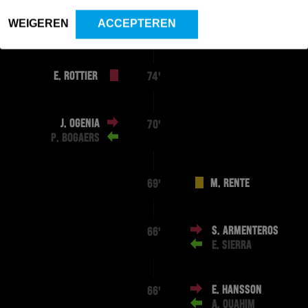
WEIGEREN
ACCEPTEREN
C. BRYM
77'
E. ROTTIER
74'
J. OGENIA
70'
P. BOGAERS
M. RENTE
69'
S. ARMENTEROS
66'
E. SIERRA
E. HANSSON
66'
A. OUAHIM