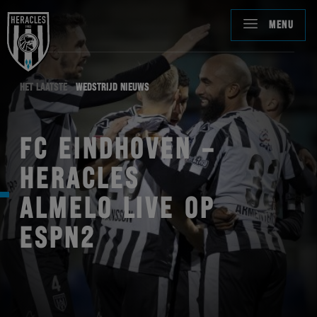
MENU
HET LAATSTE
WEDSTRIJD NIEUWS
FC EINDHOVEN –
HERACLES
ALMELO LIVE OP
ESPN2