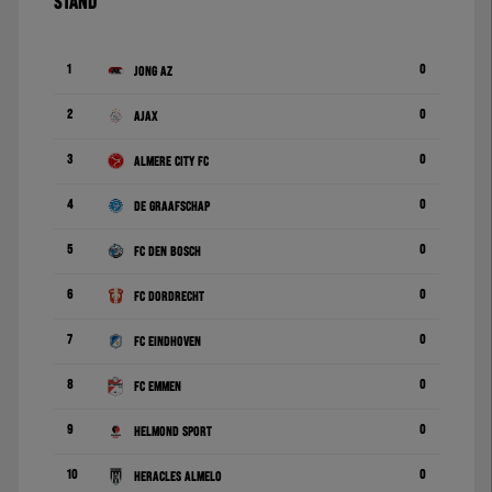
STAND
1
0
Jong AZ
2
0
Ajax
3
0
Almere City FC
4
0
De Graafschap
5
0
FC Den Bosch
6
0
FC Dordrecht
7
0
FC Eindhoven
8
0
FC Emmen
9
0
Helmond Sport
10
0
Heracles Almelo