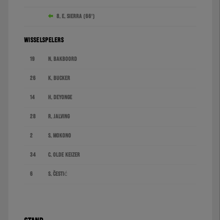
8. E. Sierra (66')
WISSELSPELERS
19
N. Bakboord
26
K. Bucker
14
H. Deyonge
28
R. Jalving
2
S. Mokono
34
C. Olde Keizer
6
S. Čestić