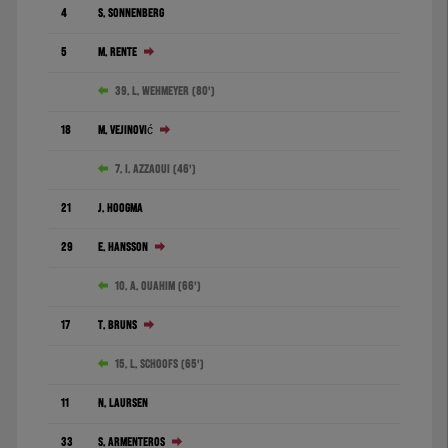
4
S. Sonnenberg
5
M. Rente
39. L. Wehmeyer (80')
18
M. Vejinović
7. I. Azzaoui (46')
21
J. Hoogma
29
E. Hansson
10. A. Ouahim (66')
17
T. Bruns
15. L. Schoofs (65')
11
N. Laursen
33
S. Armenteros