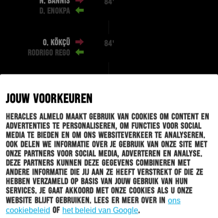
N. BANNIS
84'
D. ENOKPA
O. KÖKÇÜ
84'
RODRIGO REGO
M. RENTE
80'
L. WEHMEYER
JOUW VOORKEUREN
Heracles Almelo maakt gebruik van cookies om content en
advertenties te personaliseren, om functies voor social
B. DE KEERSMAECKER
78'
media te bieden en om ons websiteverkeer te analyseren.
Ook delen we informatie over je gebruik van onze site met
onze partners voor social media, adverteren en analyse.
Deze partners kunnen deze gegevens combineren met
78'
andere informatie die jij aan ze heeft verstrekt of die ze
hebben verzameld op basis van jouw gebruik van hun
services. Je gaat akkoord met onze cookies als u onze
website blijft gebruiken. Lees er meer over in
ons
78'
cookiebeleid
of
het beleid van Google
.