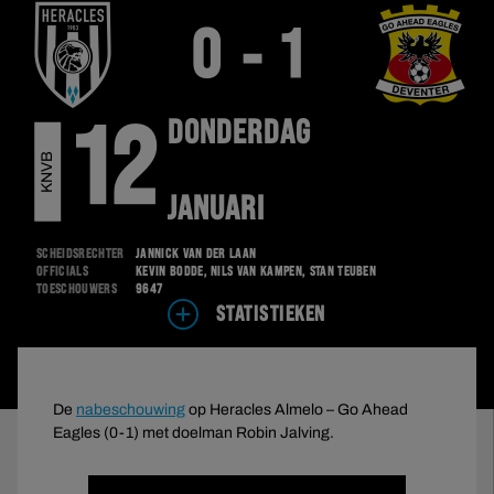
0 - 1
DONDERDAG
12
R
K
N
V
B
B
E
K
E
JANUARI
Scheidsrechter
Jannick van der Laan
Officials
Kevin Bodde, Nils van Kampen, Stan Teuben
Toeschouwers
9647
STATISTIEKEN
De
nabeschouwing
op Heracles Almelo – Go Ahead
Eagles (0-1) met doelman Robin Jalving.