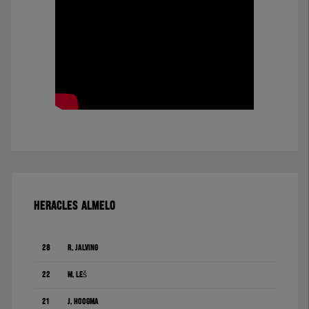
HERACLES ALMELO
28
R. Jalving
22
M. Leš
21
J. Hoogma