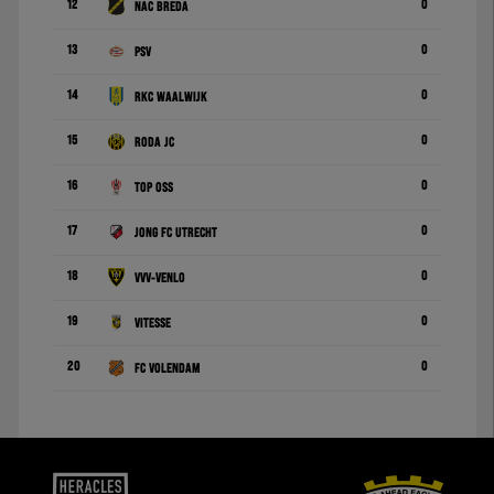
12
0
NAC Breda
13
0
PSV
14
0
RKC Waalwijk
15
0
Roda JC
16
0
TOP Oss
17
0
Jong FC Utrecht
18
0
VVV-Venlo
19
0
Vitesse
20
0
FC Volendam