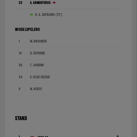
33
S. Armenteros
9. A. Satriano (72')
WISSELSPELERS
1
M. Brouwer
14
H. Deyonge
36
T. Jansink
34
C. Olde Keizer
5
M. Rente
STAND