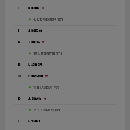
6
S. Čestić
4. S. Sonnenberg (72')
2
S. Mokono
17
T. Bruns
39. L. Wehmeyer (77')
15
L. Schoofs
29
E. Hansson
11. N. Laursen (46')
10
A. Ouahim
12. R. Roosken (46')
8
E. Sierra