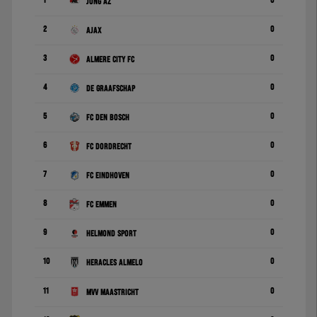
1
0
Jong AZ
2
0
Ajax
3
0
Almere City FC
4
0
De Graafschap
5
0
FC Den Bosch
6
0
FC Dordrecht
7
0
FC Eindhoven
8
0
FC Emmen
9
0
Helmond Sport
10
0
Heracles Almelo
11
0
MVV Maastricht