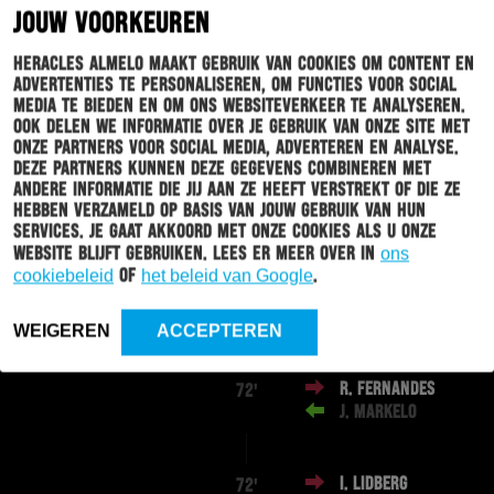
JOUW VOORKEUREN
M. LEŠ
83'
Heracles Almelo maakt gebruik van cookies om content en
advertenties te personaliseren, om functies voor social
media te bieden en om ons websiteverkeer te analyseren.
T. BRUNS
77'
Ook delen we informatie over je gebruik van onze site met
L. WEHMEYER
onze partners voor social media, adverteren en analyse.
Deze partners kunnen deze gegevens combineren met
andere informatie die jij aan ze heeft verstrekt of die ze
S. ARMENTEROS
72'
hebben verzameld op basis van jouw gebruik van hun
A. SATRIANO
services. Je gaat akkoord met onze cookies als u onze
website blijft gebruiken. Lees er meer over in
ons
cookiebeleid
of
het beleid van Google
.
S. ČESTIĆ
72'
S. SONNENBERG
WEIGEREN
ACCEPTEREN
R. FERNANDES
72'
J. MARKELO
I. LIDBERG
72'