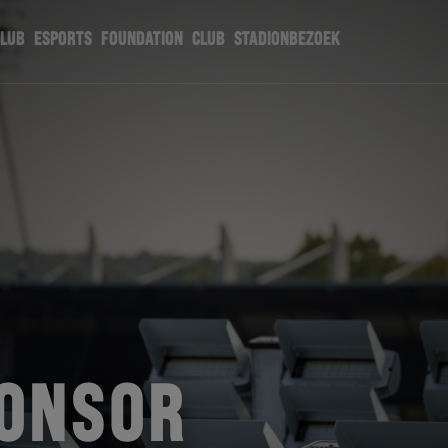
CLUB
ESPORTS
FOUNDATION
CLUB
STADIONBEZOEK
ONSOR