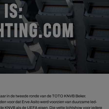
IS:
HTING.COM
elkaar in de tweede ronde van de TOTO KNVB Beker.
eden voor dat Erve Asito werd voorzien van duurzame led-
l de KNVB als de UEFA eisen. Die vette lichtshow voor iedere