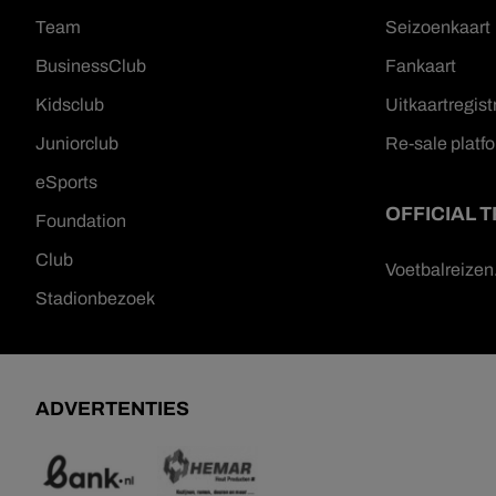
Team
Seizoenkaart
BusinessClub
Fankaart
Kidsclub
Uitkaartregist
Juniorclub
Re-sale platf
eSports
OFFICIAL 
Foundation
Club
Voetbalreize
Stadionbezoek
ADVERTENTIES