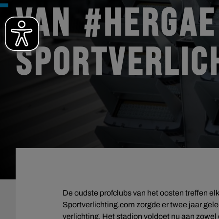
VAN #HERGAE 
SPORTVERLIC
De oudste profclubs van het oosten treffen 
Sportverlichting.com zorgde er twee jaar gel
verlichting. Het stadion voldoet nu aan zowe