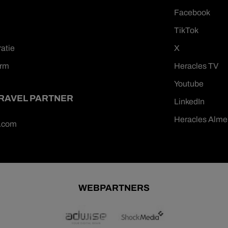
Facebook
TikTok
ratie
X
orm
Heracles TV
Youtube
TRAVEL PARTNER
LinkedIn
Heracles Alme
n.com
WEBPARTNERS