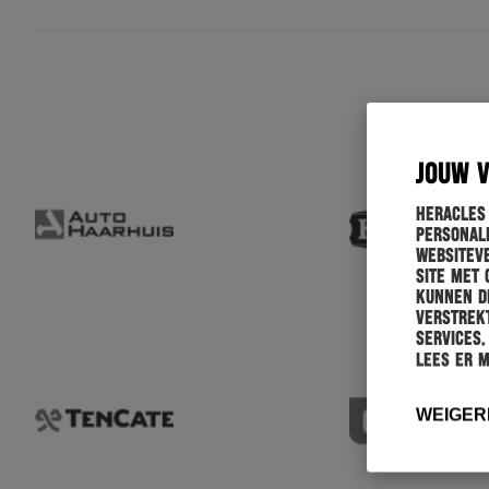
JOUW 
Heracles
personali
websiteve
site met 
kunnen de
verstrekt
services.
Lees er 
WEIGER