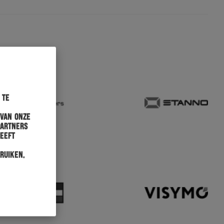
 te
 van onze
partners
heeft
ruiken.