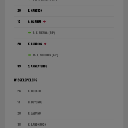
29
E. Hansson
10
A. Ouahim
8. E. Sierra (85')
20
K. Lunding
15. L. Schoofs (46')
33
S. Armenteros
WISSELSPELERS
26
K. Bucker
14
H. Deyonge
28
R. Jalving
38
K. Landkroon