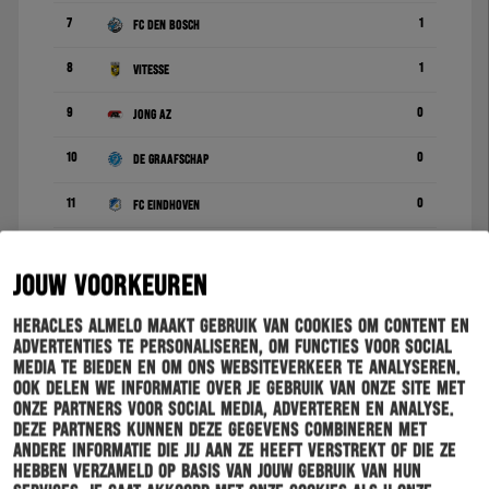
7
1
FC Den Bosch
8
1
Vitesse
9
0
Jong AZ
10
0
De Graafschap
11
0
FC Eindhoven
12
0
Helmond Sport
JOUW VOORKEUREN
13
0
MVV Maastricht
Heracles Almelo maakt gebruik van cookies om content en
14
0
PSV
advertenties te personaliseren, om functies voor social
media te bieden en om ons websiteverkeer te analyseren.
15
0
Jong FC Utrecht
Ook delen we informatie over je gebruik van onze site met
onze partners voor social media, adverteren en analyse.
Deze partners kunnen deze gegevens combineren met
16
0
FC Volendam
andere informatie die jij aan ze heeft verstrekt of die ze
hebben verzameld op basis van jouw gebruik van hun
17
0
VVV-Venlo