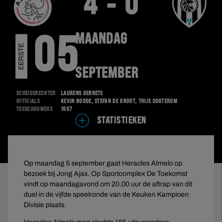
4 - 0
MAANDAG
05
E
E
R
S
T
E
D
I
V
I
S
I
E
SEPTEMBER
Scheidsrechter
Laurens Gerrets
Officials
Kevin Bodde, Stefan de Groot, Thijs Dogterom
Toeschouwers
1557
STATISTIEKEN
Op maandag 5 september gaat Heracles Almelo op
bezoek bij Jong Ajax. Op Sportcomplex De Toekomst
vindt op maandagavond om 20.00 uur de aftrap van dit
duel in de vijfde speelronde van de Keuken Kampioen
Divisie plaats.