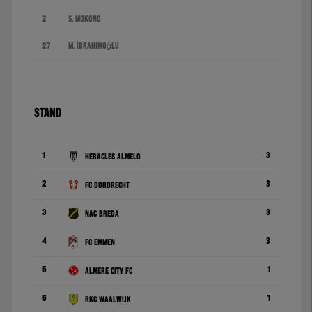
2
S. Mokono
27
M. İbrahimoğlu
STAND
1
3
Heracles Almelo
2
3
FC Dordrecht
3
3
NAC Breda
4
3
FC Emmen
5
1
Almere City FC
6
1
RKC Waalwijk