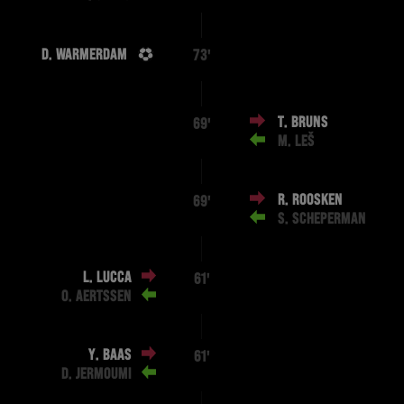
D. WARMERDAM
73'
T. BRUNS
69'
M. LEŠ
R. ROOSKEN
69'
S. SCHEPERMAN
L. LUCCA
61'
O. AERTSSEN
Y. BAAS
61'
D. JERMOUMI