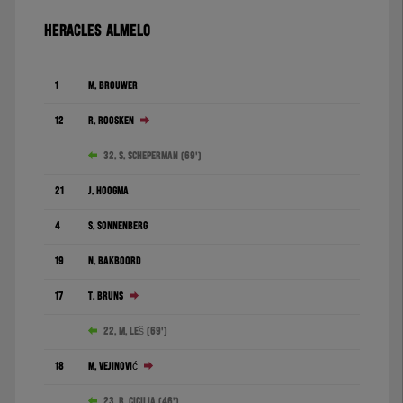
HERACLES ALMELO
1
M. Brouwer
12
R. Roosken
32. S. Scheperman (69')
21
J. Hoogma
4
S. Sonnenberg
19
N. Bakboord
17
T. Bruns
22. M. Leš (69')
18
M. Vejinović
23. R. Cicilia (46')