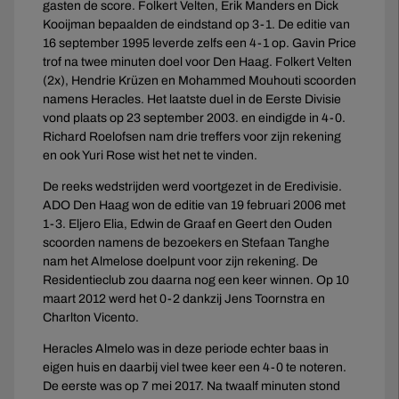
gasten de score. Folkert Velten, Erik Manders en Dick
Kooijman bepaalden de eindstand op 3-1. De editie van
16 september 1995 leverde zelfs een 4-1 op. Gavin Price
trof na twee minuten doel voor Den Haag. Folkert Velten
(2x), Hendrie Krüzen en Mohammed Mouhouti scoorden
namens Heracles. Het laatste duel in de Eerste Divisie
vond plaats op 23 september 2003. en eindigde in 4-0.
Richard Roelofsen nam drie treffers voor zijn rekening
en ook Yuri Rose wist het net te vinden.
De reeks wedstrijden werd voortgezet in de Eredivisie.
ADO Den Haag won de editie van 19 februari 2006 met
1-3. Eljero Elia, Edwin de Graaf en Geert den Ouden
scoorden namens de bezoekers en Stefaan Tanghe
nam het Almelose doelpunt voor zijn rekening. De
Residentieclub zou daarna nog een keer winnen. Op 10
maart 2012 werd het 0-2 dankzij Jens Toornstra en
Charlton Vicento.
Heracles Almelo was in deze periode echter baas in
eigen huis en daarbij viel twee keer een 4-0 te noteren.
De eerste was op 7 mei 2017. Na twaalf minuten stond