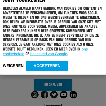
Heracles Almelo maakt gebruik van cookies om content en
advertenties te personaliseren, om functies voor social
media te bieden en om ons websiteverkeer te analyseren.
Ook delen we informatie over je gebruik van onze site met
onze partners voor social media, adverteren en analyse.
Deze partners kunnen deze gegevens combineren met
andere informatie die jij aan ze heeft verstrekt of die ze
hebben verzameld op basis van jouw gebruik van hun
Schrijf je in voor onze nieuwsbrief
services. Je gaat akkoord met onze cookies als u onze
website blijft gebruiken. Lees er meer over in
ons
Wil jij altijd en overal op de hoogte gehouden worden
cookiebeleid
of
het beleid van Google
.
van al het clubnieuws? Schrijf je dan in voor de
nieuwsbrief van Heracles Almelo. Doordat je zelf aan
WEIGEREN
ACCEPTEREN
kan geven welk nieuws jij van ons wil ontvangen,
sturen wij alleen nieuws wat voor jou relevant is.
INSCHRIJVEN