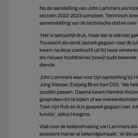
Na de aanstelling van John Lammers als hoofd
seizoen 2022-2023 compleet. Technisch dire
samenstelling van de technische staf en over
‘Het is behoorlijk druk, maar dat is ook niet 
Toussaint als eerst opzoek gegaan naar de ju
kwam na deze zoektocht uit bij twee verster
als nieuwe hoofdtrainer, terwijl oude bekende
diende.
John Lammers was voor zijn aanstelling bij H
Jong Vitesse, Esbjerg fB en Iran O23. ‘We heb
zouden passen. Daarna kwam Hendrie Krüzen 
gesproken om te kijken of we overeenkomsten 
Toen zijn Rob en ik in gesprek gegaan met Joh
functie’, aldus Hoogma.
Vlak voor de bekendmaking van Lammers als n
assistent-trainer al bekendgemaakt. ‘Al die ja