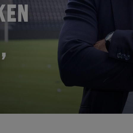
KEN
’