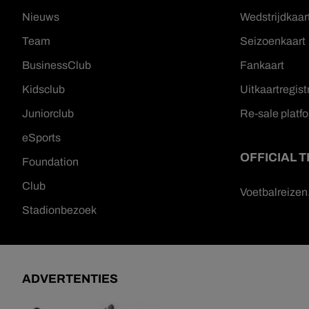
Nieuws
Wedstrijdkaar
Team
Seizoenkaart
BusinessClub
Fankaart
Kidsclub
Uitkaartregist
Juniorclub
Re-sale platf
eSports
OFFICIAL 
Foundation
Club
Voetbalreize
Stadionbezoek
ADVERTENTIES