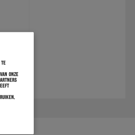
 te
 van onze
partners
heeft
ruiken.