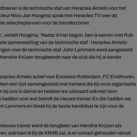
trainer is de technische staf van Heracles Almelo voor het
cteur Nico-Jan Hoogma sprak met Heracles TV over de
 de selectieplannen voor de transferzomer.
gek’, vertelt Hoogma. ‘Nadat ik hier begon, ben ik samen met Rob
iste samenstelling van de technische staf’. Heracles Almelo
kingen voor de technische staf. John Lammers werd aangesteld
 Hendrie Krüzen terugkeerde naar de club die hij al eerder
eracles Almelo actief voor Excelsior Rotterdam, FC Eindhoven,
ben een lijst samengesteld met trainers die bij onze organisatie
bij ons in dienst en hebben we uiteraard ook met hem
hadden voor wat betreft de nieuwe trainer. En die hadden we.
n Lammers en bleek hij de beste kandidaat te zijn voor de
ieuwe trainer werd de terugkeer van Hendrie Krüzen als
ren, ook toen ik bij de KNVB zat, is er contact gehouden vanuit