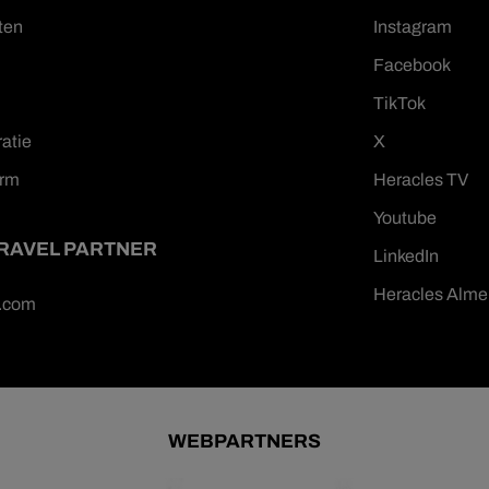
ten
Instagram
Facebook
TikTok
ratie
X
orm
Heracles TV
Youtube
TRAVEL PARTNER
LinkedIn
Heracles Alme
n.com
WEBPARTNERS