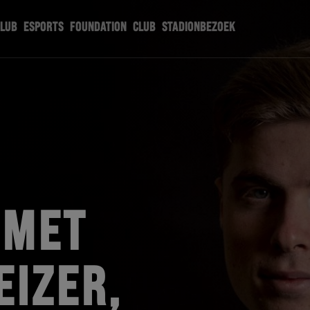
CLUB
ESPORTS
FOUNDATION
CLUB
STADIONBEZOEK
 MET
EIZER,