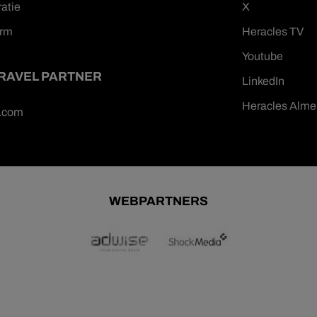
ratie
X
orm
Heracles TV
Youtube
TRAVEL PARTNER
LinkedIn
Heracles Alme
n.com
WEBPARTNERS