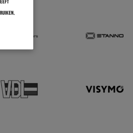
heeft
ruiken.