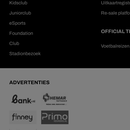
Kidsclub
Uitkaartregist
Juniorclub
Re-sale platf
eSports
OFFICIAL 
Foundation
Club
Voetbalreize
Stadionbezoek
ADVERTENTIES