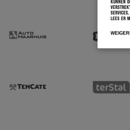
kunnen de
verstrekt
services.
Lees er 
WEIGER