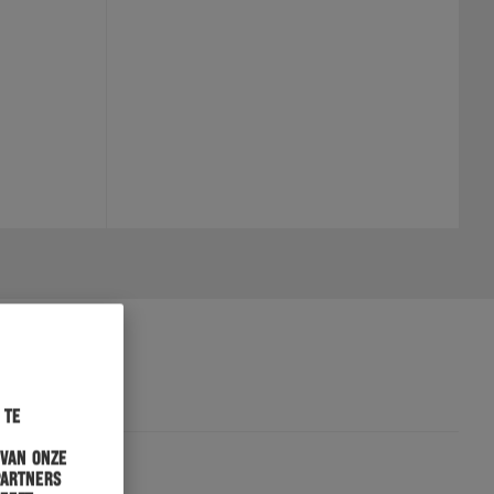
 te
 van onze
partners