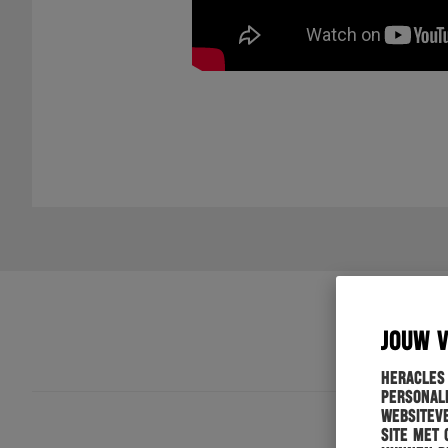
JOUW 
Heracles
personali
websiteve
site met 