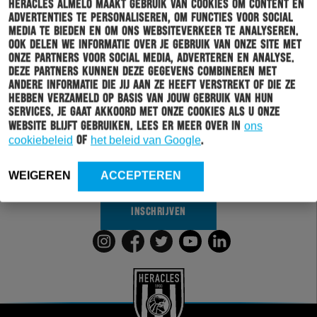
Heracles Almelo maakt gebruik van cookies om content en
advertenties te personaliseren, om functies voor social
media te bieden en om ons websiteverkeer te analyseren.
Ook delen we informatie over je gebruik van onze site met
onze partners voor social media, adverteren en analyse.
Deze partners kunnen deze gegevens combineren met
Schrijf je in voor onze nieuwsbrief
andere informatie die jij aan ze heeft verstrekt of die ze
hebben verzameld op basis van jouw gebruik van hun
services. Je gaat akkoord met onze cookies als u onze
Wil jij altijd en overal op de hoogte gehouden worden
website blijft gebruiken. Lees er meer over in
ons
van al het clubnieuws? Schrijf je dan in voor de
cookiebeleid
of
het beleid van Google
.
nieuwsbrief van Heracles Almelo. Doordat je zelf aan
kan geven welk nieuws jij van ons wil ontvangen,
sturen wij alleen nieuws wat voor jou relevant is.
WEIGEREN
ACCEPTEREN
INSCHRIJVEN