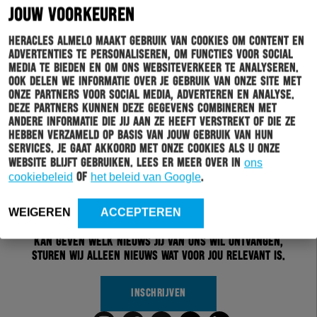
JOUW VOORKEUREN
Heracles Almelo maakt gebruik van cookies om content en
advertenties te personaliseren, om functies voor social
media te bieden en om ons websiteverkeer te analyseren.
Ook delen we informatie over je gebruik van onze site met
onze partners voor social media, adverteren en analyse.
Deze partners kunnen deze gegevens combineren met
andere informatie die jij aan ze heeft verstrekt of die ze
hebben verzameld op basis van jouw gebruik van hun
services. Je gaat akkoord met onze cookies als u onze
website blijft gebruiken. Lees er meer over in
ons
Schrijf je in voor onze nieuwsbrief
cookiebeleid
of
het beleid van Google
.
Wil jij altijd en overal op de hoogte gehouden worden
WEIGEREN
ACCEPTEREN
van al het clubnieuws? Schrijf je dan in voor de
nieuwsbrief van Heracles Almelo. Doordat je zelf aan
kan geven welk nieuws jij van ons wil ontvangen,
sturen wij alleen nieuws wat voor jou relevant is.
INSCHRIJVEN