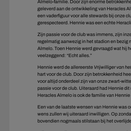
Almelo-familie. Door zijn enorme betrokkenhei
geleverd aan de ontwikkeling van Heracles Al
een vaderfiguur voor alle stewards bij onze 
gerespecteerd. Hennie was een echte Heracl
Zijn passie voor de club was immens, zijn in
regelmatig aanwezig in het stadion en bezig 
Almelo. Toen Hennie werd gevraagd wat hij het
veelzeggend: “Echt alles.”
Hennie werd de allereerste
Vrijwilliger van he
hart voor de club. Door zijn betrokkenheid he
voor altijd onderdeel zijn van onze zwart-witt
passie voor de club. Uiteraard had Hennie dit
Heracles Almelo is ook de familie van Hennie
Een van de laatste wensen van Hennie was om
wens zullen wij uiteraard inwilligen. Op zond
bovendien nogmaals stilstaan bij het overli