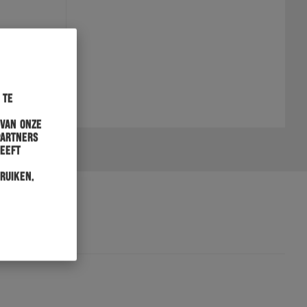
 te
 van onze
partners
heeft
ruiken.