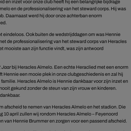
d en inzet voor onze club heeft hij een belangrijke bijdrage
melo en de professionalisering van het steward corps. Hij was
club. Daarnaast werd hij door onze achterban enorm
ied.
zet eindeloos. Ook buiten de wedstrijddagen om was Hennie
met de professionalisering van het steward corps van Heracles
 mooiste aan zijn functie vindt, was zijn antwoord
t Jaar
bij Heracles Almelo. Een echte Heraclied met een enorm
eft Hennie een mooie plek in onze clubgeschiedenis en zal hij
e familie. Heracles Almelo is Hennie dankbaar voor zijn inzet en
 nooit gekund zonder de steun van zijn vrouw en kinderen.
 dankbaar.
 afscheid te nemen van Heracles Almelo en het stadion. Die
ag 10 april zullen wij rondom Heracles Almelo – Feyenoord
jden van Hennie Brummer en zorgen voor een passend afscheid.