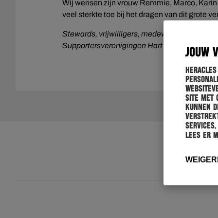
Wij wensen zijn vrouw Remmie, Marco, Karin 
veel sterkte toe bij het dragen van dit grote ver
Stewards, vrijwilligers, medewerkers, spelers
Supportersverenigingen Hart voor Heracles
JOUW 
Heracles
personali
websiteve
site met 
kunnen de
verstrekt
services.
Lees er 
WEIGER