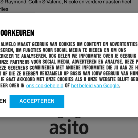
& Raymond, Collin & Valerie, Nicole en verdere naasten heel
lies.
, technische staf, directie & bestuur Heracles Almelo
, LOCALS1903 & Vak ’74
VOORKEUREN
 Almelo maakt gebruik van cookies om content en advertenties
seren, om functies voor social media te bieden en om ons
rkeer te analyseren. Ook delen we informatie over je gebruik
onze partners voor social media, adverteren en analyse. Deze 
ze gegevens combineren met andere informatie die jij aan ze 
 of die ze hebben verzameld op basis van jouw gebruik van hun
 Je gaat akkoord met onze cookies als u onze website blijft geb
meer over in
ons cookiebeleid
of
het beleid van Google
.
EN
ACCEPTEREN