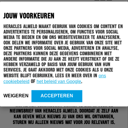
JOUW VOORKEUREN
Heracles Almelo maakt gebruik van cookies om content en
advertenties te personaliseren, om functies voor social
media te bieden en om ons websiteverkeer te analyseren.
Ook delen we informatie over je gebruik van onze site met
onze partners voor social media, adverteren en analyse.
Deze partners kunnen deze gegevens combineren met
andere informatie die jij aan ze heeft verstrekt of die ze
hebben verzameld op basis van jouw gebruik van hun
services. Je gaat akkoord met onze cookies als u onze
website blijft gebruiken. Lees er meer over in
ons
cookiebeleid
of
het beleid van Google
.
Schrijf je in voor onze nieuwsbrief
WEIGEREN
ACCEPTEREN
Wil jij altijd en overal op de hoogte gehouden worden
van al het clubnieuws? Schrijf je dan in voor de
nieuwsbrief van Heracles Almelo. Doordat je zelf aan
kan geven welk nieuws jij van ons wil ontvangen,
sturen wij alleen nieuws wat voor jou relevant is.