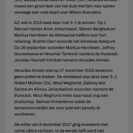
moest een groot deel van het duel met tien man spelen
vanwege een rode kaart voor Milano Koenders.
AZ wist in 2015 twee keer met 3-1 te winnen. Op 1
februari namen Aron Johannsson, Steven Berghuis en
Markus Henriksen de Alkmaarse treffers voor hun
rekening. Brahim Darri scoorde het Almelose doelpunt.
Op 26 september scoorden Markus Henriksen, Jeffrey
Gouweleeuw en Muamar Tankovic namens de thuisclub.
Jaroslav Navratil trof doel namens Heracles Almelo.
Heracles Almelo wist op 27 november 2016 wederom
geen potten te breken. De eindstand was deze keer 5-1.
Robert Mühren (2x), Wout Weghorst, Dabney dos
Santos en Alireza Jahanbakhsh scoorden namens de
thuisclub. Wout Weghorst miste daarnaast nog een
strafschop. Samuel Armenteros redde de
spreekwoordelijke eer door juist een penalty te
verzilveren.
De editie van 9 december 2017 ging eveneens met
ruime cijfers verloren. In de eerste helft werd niet