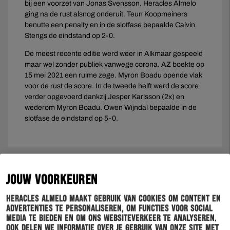
bij een voorzet van Jonas Svensson. Heracles Almelo
ging na de rust alsnog onderuit. Teun Koopmeiners
benutte een penalty en in de slotfase bepaalde Calvin
Stengs de eindstand op 2-0.
De meest recente editie werd weer in Alkmaar gespeeld
maar wel zonder publiek vanwege corona. AZ boekte op
15 mei 2021 een ruime zege. Myron Boadu opende vlak
voor de rust de score. In de tweede helft werd de score
verder opgevoerd dankzij Jesper Karlsson (2x) en
wederom Myron Boadu. Owen Wijndal bepaalde in de
slotfase de eindstand op 5-0.
JOUW VOORKEUREN
Heracles Almelo maakt gebruik van cookies om content en
advertenties te personaliseren, om functies voor social
media te bieden en om ons websiteverkeer te analyseren.
Ook delen we informatie over je gebruik van onze site met