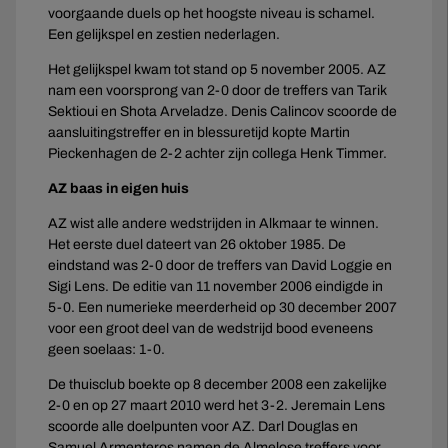
voorgaande duels op het hoogste niveau is schamel.
Een gelijkspel en zestien nederlagen.
Het gelijkspel kwam tot stand op 5 november 2005. AZ
nam een voorsprong van 2-0 door de treffers van Tarik
Sektioui en Shota Arveladze. Denis Calincov scoorde de
aansluitingstreffer en in blessuretijd kopte Martin
Pieckenhagen de 2-2 achter zijn collega Henk Timmer.
AZ baas in eigen huis
AZ wist alle andere wedstrijden in Alkmaar te winnen.
Het eerste duel dateert van 26 oktober 1985. De
eindstand was 2-0 door de treffers van David Loggie en
Sigi Lens. De editie van 11 november 2006 eindigde in
5-0. Een numerieke meerderheid op 30 december 2007
voor een groot deel van de wedstrijd bood eveneens
geen soelaas: 1-0.
De thuisclub boekte op 8 december 2008 een zakelijke
2-0 en op 27 maart 2010 werd het 3-2. Jeremain Lens
scoorde alle doelpunten voor AZ. Darl Douglas en
Samuel Armenteros namen de Almelose treffers voor