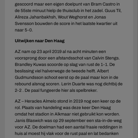
gescoord maar een eigen doelpunt van Bram Castro in
de 55ste minuut hielp de thuisclub in het zadel. Guus Til,
Alireza Jahanbakhsh, Wout Weghorst en Jonas
Svensson bouwden de score in het laatste kwartier uit
naar 5-0.
Uitwijken naar Den Haag
AZ nam op 23 april 2019 al na acht minuten een
voorsprong door een afstandsschot van Calvin Stengs.
Brandley Kuwas scoorde op slag van rust de 1-1. De
beslissing viel halverwege de tweede helft. Albert
Gudmundsson schoot eerst op de paal maar kon in de
rebound alsnog scoren. Lerin Duarte was nog dichtbij de
2-2 . De paal fungeerde hier als spelbreker.
AZ – Heracles Almelo stond in 2019 nog een keer op de
rol. Plaats van handeling was deze keer Den Haag
omdat het stadion in Alkmaar niet gebruikt kon worden.
Janis Blaswich was op 29 september een sta-in-de-weg
voor AZ. De doelman had een aantal fraaie reddingen in
huis al moest hij vlak voor de rust paal en lat bedanken