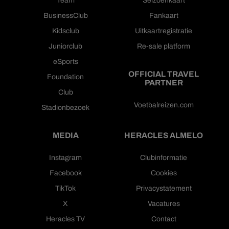
BusinessClub
Fankaart
Kidsclub
Uitkaartregistratie
Juniorclub
Re-sale platform
eSports
OFFICIAL TRAVEL
Foundation
PARTNER
Club
Voetbalreizen.com
Stadionbezoek
MEDIA
HERACLES ALMELO
Instagram
Clubinformatie
Facebook
Cookies
TikTok
Privacystatement
X
Vacatures
Heracles TV
Contact