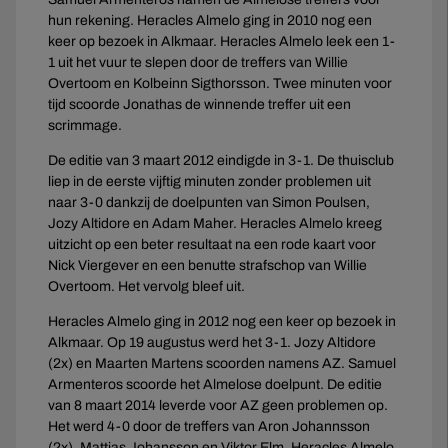
hun rekening. Heracles Almelo ging in 2010 nog een
keer op bezoek in Alkmaar. Heracles Almelo leek een 1-
1 uit het vuur te slepen door de treffers van Willie
Overtoom en Kolbeinn Sigthorsson. Twee minuten voor
tijd scoorde Jonathas de winnende treffer uit een
scrimmage.
De editie van 3 maart 2012 eindigde in 3-1. De thuisclub
liep in de eerste vijftig minuten zonder problemen uit
naar 3-0 dankzij de doelpunten van Simon Poulsen,
Jozy Altidore en Adam Maher. Heracles Almelo kreeg
uitzicht op een beter resultaat na een rode kaart voor
Nick Viergever en een benutte strafschop van Willie
Overtoom. Het vervolg bleef uit.
Heracles Almelo ging in 2012 nog een keer op bezoek in
Alkmaar. Op 19 augustus werd het 3-1. Jozy Altidore
(2x) en Maarten Martens scoorden namens AZ. Samuel
Armenteros scoorde het Almelose doelpunt. De editie
van 8 maart 2014 leverde voor AZ geen problemen op.
Het werd 4-0 door de treffers van Aron Johannsson
(2x), Mattias Johansson en Viktor Elm. Heracles Almelo