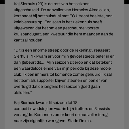
Kaj Sierhuis (23) is de rest van het seizoen
uitgeschakeld. De aanvaller van Heracles Almelo liep,
kort nadat hij het thuisduel met FC Utrecht besliste, een
knieblessure op. Een scan in het ziekenhuis heeft
uitgewezen dat het om een gescheurde voorste
kruisband gaat, een kwetsuur die hem maanden aan de
kant zal houden.
“Dit is een enorme streep door de rekening”, reageert
Sierhuis. “Ik kwam er voor mijn gevoel steeds beter in en
dan gebeurt dit…. Mijn seizoen zit erop en dat betekent
een waardeloos einde van mijn periode bij deze mooie
club. Ik ben immers tot komende zomer gehuurd. Ik zal
het team als supporter blijven steunen en ben er van
overtuigd dat de jongens het seizoen goed gaan
afsluiten.”
Kaj Sierhuis kwam dit seizoen tot 18
competitiewedstrijden waarin hij 4 treffers en 3 assists
verzorgde. Komende zomer keert de aanvaller terug
naar zijn eigenlijke werkgever Stade Reims.