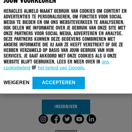
JOUW VOORKEUREN
Heracles Almelo maakt gebruik van cookies om content en
advertenties te personaliseren, om functies voor social
media te bieden en om ons websiteverkeer te analyseren.
Ook delen we informatie over je gebruik van onze site met
onze partners voor social media, adverteren en analyse.
Deze partners kunnen deze gegevens combineren met
andere informatie die jij aan ze heeft verstrekt of die ze
hebben verzameld op basis van jouw gebruik van hun
Schrijf je in voor onze nieuwsbrief
services. Je gaat akkoord met onze cookies als u onze
website blijft gebruiken. Lees er meer over in
ons
cookiebeleid
of
het beleid van Google
.
Wil jij altijd en overal op de hoogte gehouden worden
van al het clubnieuws? Schrijf je dan in voor de
nieuwsbrief van Heracles Almelo. Doordat je zelf aan
WEIGEREN
ACCEPTEREN
kan geven welk nieuws jij van ons wil ontvangen,
sturen wij alleen nieuws wat voor jou relevant is.
INSCHRIJVEN