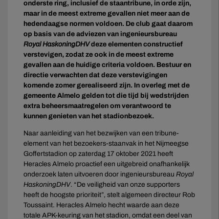
onderste ring, inclusief de staantribune, in orde zijn,
maar in de meest extreme gevallen niet meer aan de
hedendaagse normen voldoen. De club gaat daarom
op basis van de adviezen van ingenieursbureau
Royal HaskoningDHV
deze elementen constructief
verstevigen, zodat ze ook in de meest extreme
gevallen aan de huidige criteria voldoen. Bestuur en
directie verwachten dat deze verstevigingen
komende zomer gerealiseerd zijn. In overleg met de
gemeente Almelo gelden tot die tijd bij wedstrijden
extra beheersmaatregelen om verantwoord te
kunnen genieten van het stadionbezoek.
Naar aanleiding van het bezwijken van een tribune-
element van het bezoekers-staanvak in het Nijmeegse
Goffertstadion op zaterdag 17 oktober 2021 heeft
Heracles Almelo proactief een uitgebreid onafhankelijk
onderzoek laten uitvoeren door ingenieursbureau
Royal
HaskoningDHV
. “De veiligheid van onze supporters
heeft de hoogste prioriteit”, stelt algemeen directeur Rob
Toussaint. Heracles Almelo hecht waarde aan deze
totale APK-keuring van het stadion, omdat een deel van