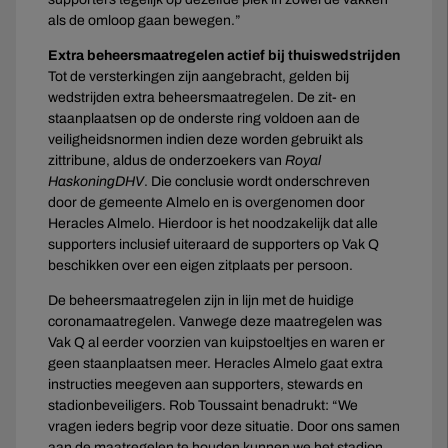
als de omloop gaan bewegen.”
Extra beheersmaatregelen actief bij thuiswedstrijden
Tot de versterkingen zijn aangebracht, gelden bij
wedstrijden extra beheersmaatregelen. De zit- en
staanplaatsen op de onderste ring voldoen aan de
veiligheidsnormen indien deze worden gebruikt als
zittribune, aldus de onderzoekers van
Royal
HaskoningDHV
. Die conclusie wordt onderschreven
door de gemeente Almelo en is overgenomen door
Heracles Almelo. Hierdoor is het noodzakelijk dat alle
supporters inclusief uiteraard de supporters op Vak Q
beschikken over een eigen zitplaats per persoon.
De beheersmaatregelen zijn in lijn met de huidige
coronamaatregelen. Vanwege deze maatregelen was
Vak Q al eerder voorzien van kuipstoeltjes en waren er
geen staanplaatsen meer. Heracles Almelo gaat extra
instructies meegeven aan supporters, stewards en
stadionbeveiligers. Rob Toussaint benadrukt: “We
vragen ieders begrip voor deze situatie. Door ons samen
aan de maatregelen te houden kunnen we het stadion