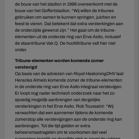
de bouw van het stadion in 1998 overeenkomt met de
bouw van het Goffertstadion. “Wij willen de tribunes
gebruiken om samen te kunnen springen, juichen en
feest te vieren. Dat betekent dat extra versterkingen aan
de onderzijde gewenst zijn.” Het gaat om de tribune-
elementen uit de onderste ring van Erve Asito, inclusief
de staantribune Vak Q. De hoofdtribune valt hier niet
onder.
Tribune-elementen worden komende zomer
verstevigd
Op basis van de adviezen van
Royal HaskoningDHV
laat
Heracles Almelo komende zomer de tribune-elementen
in de onderste ring van Erve Asito integraal verstevigen.
Er loopt nog nader technisch onderzoek naar het zo
spoedig mogelijk aanbrengen van dergelijke
versterkingen in het Erve Asito. Rob Toussaint: “Wij
verwachten dat een aannemer tijdens de komende
zomerstop alle verstevigingen aan de onderste ring kan
aanbrengen. Tot die tijd gelden er extra
beheersmaatregelen om te voorkomen dat veel
supporters tegelijk op dezelfde plek in zowel de vakken