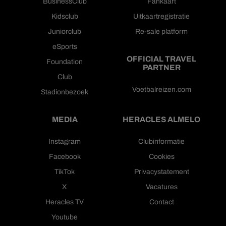
BusinessClub
Fankaart
Kidsclub
Uitkaartregistratie
Juniorclub
Re-sale platform
eSports
OFFICIAL TRAVEL
Foundation
PARTNER
Club
Voetbalreizen.com
Stadionbezoek
MEDIA
HERACLES ALMELO
Instagram
Clubinformatie
Facebook
Cookies
TikTok
Privacystatement
X
Vacatures
Heracles TV
Contact
Youtube