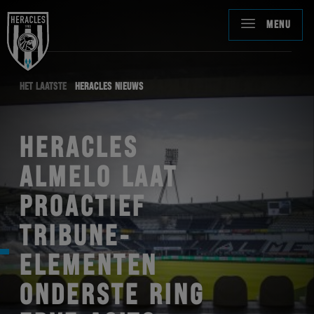
MENU
HET LAATSTE
HERACLES NIEUWS
HERACLES
ALMELO LAAT
PROACTIEF
TRIBUNE-
ELEMENTEN
ONDERSTE RING