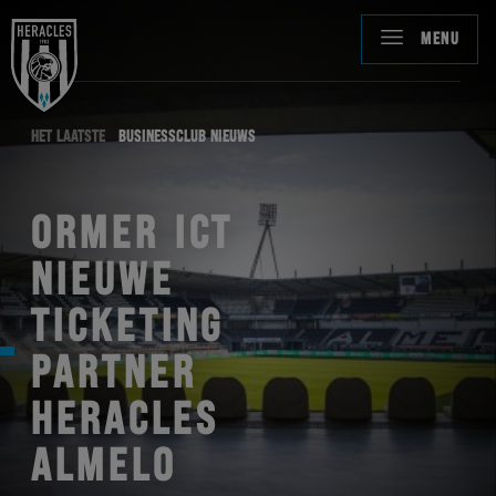
MENU
HET LAATSTE
BUSINESSCLUB NIEUWS
ORMER ICT
NIEUWE
TICKETING
PARTNER
HERACLES
ALMELO