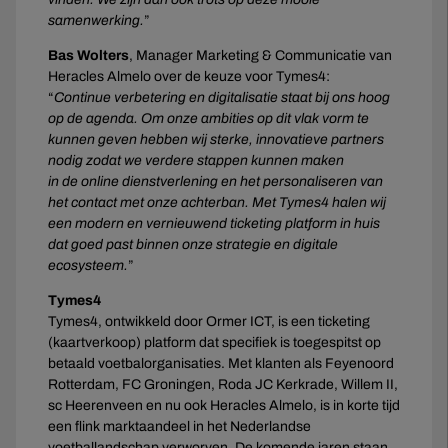
samenwerking.
”
Bas Wolters
, Manager Marketing & Communicatie van
Heracles Almelo over de keuze voor Tymes4:
“
Continue
verbetering en digitalisatie staat bij ons hoog
op de agenda. Om onze ambities op dit vlak vorm te
kunnen geven hebben wij sterke, innovatieve partners
nodig zodat we verdere stappen kunnen maken
in de online dienstverlening en het personaliseren van
het contact met onze achterban. Met Tymes4 halen wij
een modern en vernieuwend ticketing platform in huis
dat goed past binnen onze strategie en digitale
ecosysteem.
”
Tymes4
Tymes4, ontwikkeld door Ormer ICT, is een ticketing
(kaartverkoop) platform dat specifiek is toegespitst op
betaald voetbalorganisaties. Met klanten als Feyenoord
Rotterdam, FC Groningen, Roda JC Kerkrade, Willem II,
sc Heerenveen en nu ook Heracles Almelo, is in korte tijd
een flink marktaandeel in het Nederlandse
voetballandschap verworven. De komende jaren staan