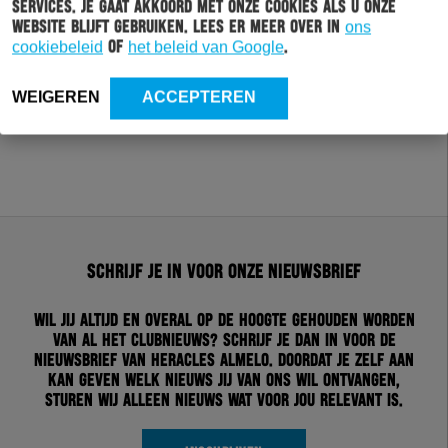
services. Je gaat akkoord met onze cookies als u onze
website blijft gebruiken. Lees er meer over in
ons
cookiebeleid
of
het beleid van Google
.
WEIGEREN
ACCEPTEREN
Schrijf je in voor onze nieuwsbrief
Wil jij altijd en overal op de hoogte gehouden worden
van al het clubnieuws? Schrijf je dan in voor de
nieuwsbrief van Heracles Almelo. Doordat je zelf aan
kan geven welk nieuws jij van ons wil ontvangen,
sturen wij alleen nieuws wat voor jou relevant is.