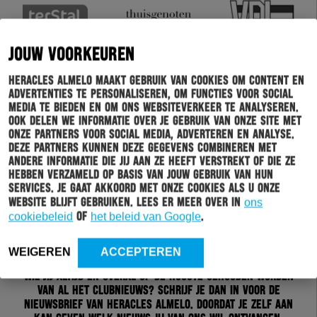
JOUW VOORKEUREN
Heracles Almelo maakt gebruik van cookies om content en
advertenties te personaliseren, om functies voor social
media te bieden en om ons websiteverkeer te analyseren.
Ook delen we informatie over je gebruik van onze site met
onze partners voor social media, adverteren en analyse.
Deze partners kunnen deze gegevens combineren met
andere informatie die jij aan ze heeft verstrekt of die ze
hebben verzameld op basis van jouw gebruik van hun
services. Je gaat akkoord met onze cookies als u onze
website blijft gebruiken. Lees er meer over in
ons
cookiebeleid
of
het beleid van Google
.
Schrijf je in voor onze nieuwsbrief
WEIGEREN
ACCEPTEREN
Wil jij altijd en overal op de hoogte gehouden worden
van al het clubnieuws? Schrijf je dan in voor de
nieuwsbrief van Heracles Almelo. Doordat je zelf aan