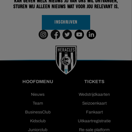
kan geven welk nieuws jij van ons wil ontvangen,
sturen wij alleen nieuws wat voor jou relevant is.
INSCHRIJVEN
HOOFDMENU
TICKETS
Nieuws
Wedstrijdkaarten
Team
Seizoenkaart
BusinessClub
Fankaart
Kidsclub
Uitkaartregistratie
Juniorclub
Re-sale platform