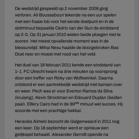
De wedstrijd gespeeld op 2 november 2008 ging
verloren. Ali Boussaboun tekende na een uur spelen
met een fraaie lob voor het eerste doelpunt en in de
slotminuut bepaalde Cedric van der Gun de eindstand
op 2-0. Op 31 januari 2010 wisten beide ploegen niet te
scoren. Het meest opvallende moment was in de
blessuretijd. Mihai Nesu haalde de doorgebroken Bas
Dost neer en moest met rood van het veld.
Het duel van 18 februari 2011 kende een eindstand van
1-1. FC Utrecht kwam na drie minuten op voorsprong
door een treffer van Ricky van Wolfswinkel. Daarna
ontstond er een aantrekkelijk wedstrijd met kansen over
en weer. Pech was er voor Everton Ramos da Silva
(kruising), Kevin Strootman en Edouard Duplan (beiden
ste
paal). Elllery Cairo had in de 89
minuut wel succes. Hij
scoorde met een prachtige hakbal.
Heracles Almelo bezocht de Galgenwaard in 2011 nog
een keer. Op 18 september werd er opnieuw een
gelijkspel behaald. Alexander Gerndt opende na