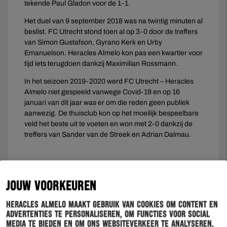
tekende Paul Gladon voor de 1-1.
Het duel van 9 september 2018 was na twintig minuten al
beslist. FC Utrecht stond toen al op 3-0 door de treffers
van Simon Gustafson, Gyrano Kerk en Urby
Emanuelson. Heracles Almelo kon pas een kwartier voor
tijd iets terugdoen dankzij Maximilian Rossmann.
In het seizoen 2019-2020 werd FC Utrecht – Heracles
Almelo niet gespeeld vanwege Covid-19 en op 16
januari van dit jaar was er om die reden geen publiek
aanwezig. De thuisclub kon op het moeilijk bespeelbare
veld het beste uit te voeten en won met 2-0 dankzij de
treffers van Sander van de Streek en Adrian Dalmau.
JOUW VOORKEUREN
Heracles Almelo maakt gebruik van cookies om content en
advertenties te personaliseren, om functies voor social
media te bieden en om ons websiteverkeer te analyseren.