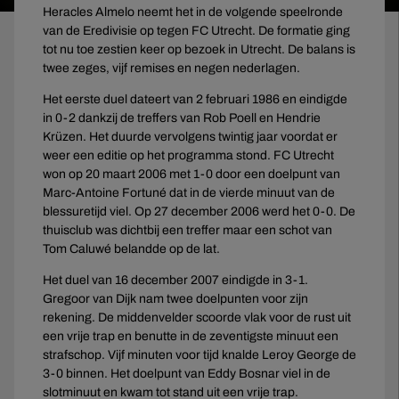
Heracles Almelo neemt het in de volgende speelronde
van de Eredivisie op tegen FC Utrecht. De formatie ging
tot nu toe zestien keer op bezoek in Utrecht. De balans is
twee zeges, vijf remises en negen nederlagen.
Het eerste duel dateert van 2 februari 1986 en eindigde
in 0-2 dankzij de treffers van Rob Poell en Hendrie
Krüzen. Het duurde vervolgens twintig jaar voordat er
weer een editie op het programma stond. FC Utrecht
won op 20 maart 2006 met 1-0 door een doelpunt van
Marc-Antoine Fortuné dat in de vierde minuut van de
blessuretijd viel. Op 27 december 2006 werd het 0-0. De
thuisclub was dichtbij een treffer maar een schot van
Tom Caluwé belandde op de lat.
Het duel van 16 december 2007 eindigde in 3-1.
Gregoor van Dijk nam twee doelpunten voor zijn
rekening. De middenvelder scoorde vlak voor de rust uit
een vrije trap en benutte in de zeventigste minuut een
strafschop. Vijf minuten voor tijd knalde Leroy George de
3-0 binnen. Het doelpunt van Eddy Bosnar viel in de
slotminuut en kwam tot stand uit een vrije trap.