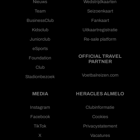
Nieuws
Wedstrijdkaarten
Team
Seizoenkaart
BusinessClub
Fankaart
Kidsclub
Uitkaartregistratie
Juniorclub
Re-sale platform
eSports
OFFICIAL TRAVEL
Foundation
PARTNER
Club
Voetbalreizen.com
Stadionbezoek
MEDIA
HERACLES ALMELO
Instagram
Clubinformatie
Facebook
Cookies
TikTok
Privacystatement
X
Vacatures