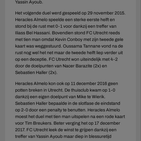
Yassin Ayoub.
Het volgende duel werd gespeeld op 29 november 2015.
Heracles Almelo speelde een sterke eerste helft en
stond bij de rust met 0-1 voor dankzij een treffer van
Iliass Bel Hassani. Bovendien stond FC Utrecht reeds
met tien man omdat Kevin Conboy met zijn tweede gele
kaart was weggestuurd. Oussama Tannane vond na de
rust nog wel het net maar de tweede helft liep verder uit
op een deceptie. FC Utrecht won uiteindelijk met 4-2
door de doelpunten van Nacer Barazite (2x) en
Sebastien Haller (2x).
Heracles Almelo kon ook op 11 december 2016 geen
potten breken in Utrecht. De thuisclub kwam op 1-0
dankzij een eigen doelpunt van Mike te Wierik.
Sebastien Haller bepaalde in de slotfase de eindstand
op 2-0 door een penalty te benutten. Heracles Almelo
moest het duel met tien man uitspelen na een rode kaart
voor Tim Breukers. Beter verging het op 17 december
2017. FC Utrecht leek de winst te grijpen dankzij een
treffer van Yassin Ayoub maar diep in blessuretijd