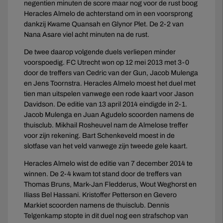
negentien minuten de score maar nog voor de rust boog
Heracles Almelo de achterstand om in een voorsprong
dankzij Kwame Quansah en Glynor Plet. De 2-2 van
Nana Asare viel acht minuten na de rust.
De twee daarop volgende duels verliepen minder
voorspoedig. FC Utrecht won op 12 mei 2013 met 3-0
door de treffers van Cedric van der Gun, Jacob Mulenga
en Jens Toornstra. Heracles Almelo moest het duel met
tien man uitspelen vanwege een rode kaart voor Jason
Davidson. De editie van 13 april 2014 eindigde in 2-1.
Jacob Mulenga en Juan Agudelo scoorden namens de
thuisclub. Mikhail Rosheuvel nam de Almelose treffer
voor zijn rekening. Bart Schenkeveld moest in de
slotfase van het veld vanwege zijn tweede gele kaart.
Heracles Almelo wist de editie van 7 december 2014 te
winnen. De 2-4 kwam tot stand door de treffers van
Thomas Bruns, Mark-Jan Fledderus, Wout Weghorst en
Iliass Bel Hassani. Kristoffer Petterson en Gevero
Markiet scoorden namens de thuisclub. Dennis
Telgenkamp stopte in dit duel nog een strafschop van