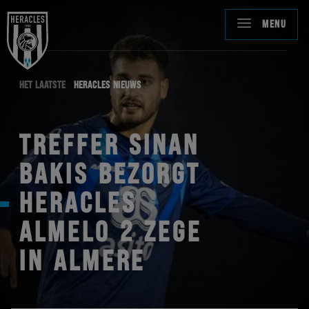
MENU
HET LAATSTE
HERACLES NIEUWS
TREFFER SINAN
BAKIS BEZORGT
HERACLES
ALMELO 2 ZEGE
IN ALMERE