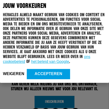
JOUW VOORKEUREN
Heracles Almelo maakt gebruik van cookies om content en
advertenties te personaliseren, om functies voor social
media te bieden en om ons websiteverkeer te analyseren.
Ook delen we informatie over je gebruik van onze site met
onze partners voor social media, adverteren en analyse.
Deze partners kunnen deze gegevens combineren met
andere informatie die jij aan ze heeft verstrekt of die ze
hebben verzameld op basis van jouw gebruik van hun
services. Je gaat akkoord met onze cookies als u onze
website blijft gebruiken. Lees er meer over in
ons
Schrijf je in voor onze nieuwsbrief
cookiebeleid
of
het beleid van Google
.
Wil jij altijd en overal op de hoogte gehouden worden
WEIGEREN
ACCEPTEREN
van al het clubnieuws? Schrijf je dan in voor de
nieuwsbrief van Heracles Almelo. Doordat je zelf aan
kan geven welk nieuws jij van ons wil ontvangen,
sturen wij alleen nieuws wat voor jou relevant is.
INSCHRIJVEN