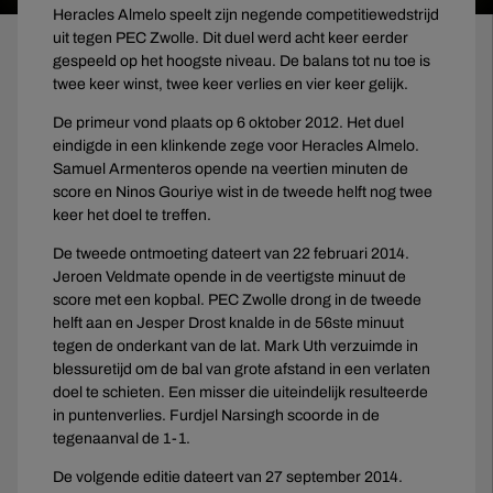
Heracles Almelo speelt zijn negende competitiewedstrijd
uit tegen PEC Zwolle. Dit duel werd acht keer eerder
gespeeld op het hoogste niveau. De balans tot nu toe is
twee keer winst, twee keer verlies en vier keer gelijk.
De primeur vond plaats op 6 oktober 2012. Het duel
eindigde in een klinkende zege voor Heracles Almelo.
Samuel Armenteros opende na veertien minuten de
score en Ninos Gouriye wist in de tweede helft nog twee
keer het doel te treffen.
De tweede ontmoeting dateert van 22 februari 2014.
Jeroen Veldmate opende in de veertigste minuut de
score met een kopbal. PEC Zwolle drong in de tweede
helft aan en Jesper Drost knalde in de 56ste minuut
tegen de onderkant van de lat. Mark Uth verzuimde in
blessuretijd om de bal van grote afstand in een verlaten
doel te schieten. Een misser die uiteindelijk resulteerde
in puntenverlies. Furdjel Narsingh scoorde in de
tegenaanval de 1-1.
De volgende editie dateert van 27 september 2014.