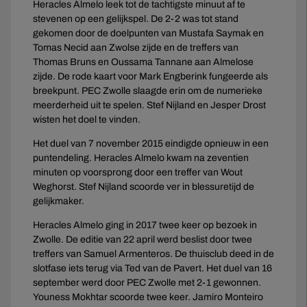
Heracles Almelo leek tot de tachtigste minuut af te
stevenen op een gelijkspel. De 2-2 was tot stand
gekomen door de doelpunten van Mustafa Saymak en
Tomas Necid aan Zwolse zijde en de treffers van
Thomas Bruns en Oussama Tannane aan Almelose
zijde. De rode kaart voor Mark Engberink fungeerde als
breekpunt. PEC Zwolle slaagde erin om de numerieke
meerderheid uit te spelen. Stef Nijland en Jesper Drost
wisten het doel te vinden.
Het duel van 7 november 2015 eindigde opnieuw in een
puntendeling. Heracles Almelo kwam na zeventien
minuten op voorsprong door een treffer van Wout
Weghorst. Stef Nijland scoorde ver in blessuretijd de
gelijkmaker.
Heracles Almelo ging in 2017 twee keer op bezoek in
Zwolle. De editie van 22 april werd beslist door twee
treffers van Samuel Armenteros. De thuisclub deed in de
slotfase iets terug via Ted van de Pavert. Het duel van 16
september werd door PEC Zwolle met 2-1 gewonnen.
Youness Mokhtar scoorde twee keer. Jamiro Monteiro