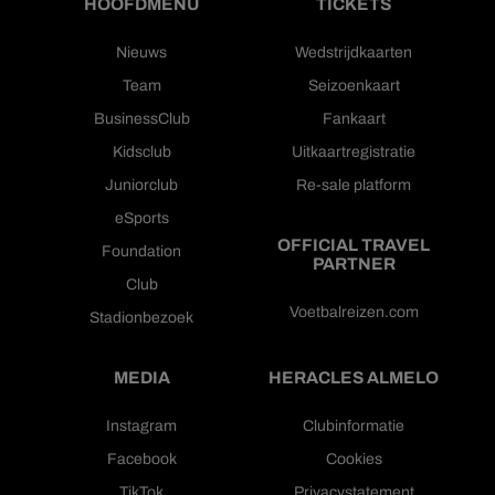
HOOFDMENU
TICKETS
Nieuws
Wedstrijdkaarten
Team
Seizoenkaart
BusinessClub
Fankaart
Kidsclub
Uitkaartregistratie
Juniorclub
Re-sale platform
eSports
OFFICIAL TRAVEL
Foundation
PARTNER
Club
Voetbalreizen.com
Stadionbezoek
MEDIA
HERACLES ALMELO
Instagram
Clubinformatie
Facebook
Cookies
TikTok
Privacystatement