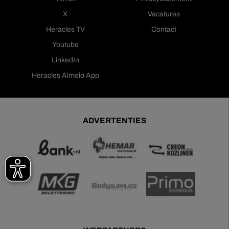
X
Vacatures
Heracles TV
Contact
Youtube
LinkedIn
Heracles Almelo App
ADVERTENTIES