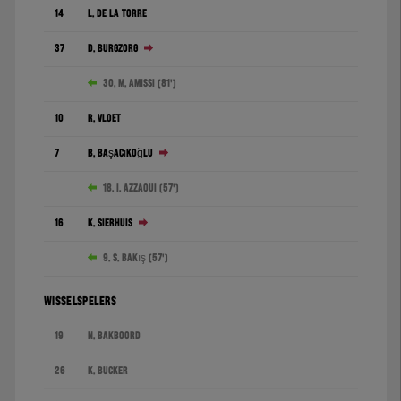
14
L. de la Torre
37
D. Burgzorg
30. M. Amissi (81')
10
R. Vloet
7
B. Başaçıkoğlu
18. I. Azzaoui (57')
16
K. Sierhuis
9. S. Bakış (57')
WISSELSPELERS
19
N. Bakboord
26
K. Bucker