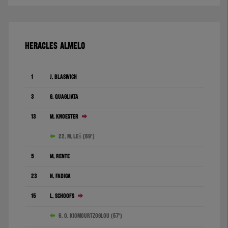
HERACLES ALMELO
1
J. Blaswich
3
G. Quagliata
13
M. Knoester
22. M. Leš (69')
5
M. Rente
23
N. Fadiga
15
L. Schoofs
6. O. Kiomourtzoglou (57')