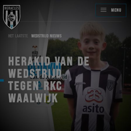
MENU
HET LAATSTE
WEDSTRIJD NIEUWS
HERAKID VAN DE
WEDSTRIJD
TEGEN RKC
WAALWIJK