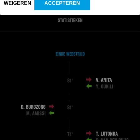
WEIGEREN
ACCEPTEREN
STATISTIEKEN
EINDE WEDSTRIJD
V. ANITA
81'
Y. OUKILI
D. BURGZORG
81'
M. AMISSI
T. LUTONDA
71'