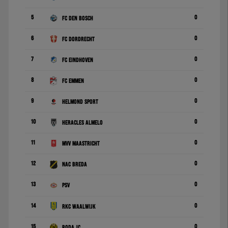
5
0
FC Den Bosch
6
0
FC Dordrecht
7
0
FC Eindhoven
8
0
FC Emmen
9
0
Helmond Sport
10
0
Heracles Almelo
11
0
MVV Maastricht
12
0
NAC Breda
13
0
PSV
14
0
RKC Waalwijk
15
0
Roda JC