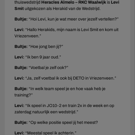
thuiswedstrijd
Heracles Almelo – RKC Waalwijk
is
Levi
Smit
uitgekozen als Herakid van de Wedstrijd.
Bultje:
“Hoi Levi, kun je wat meer over jezelf vertellen?”
Levi:
“Hallo Herakids, mijn naam is Levi Smit en kom uit
Vriezenveen.”
Bultje:
“Hoe jong ben jij?”
Levi:
“Ik ben 9 jaar oud.”
Bultje:
“Voetbal je zelf ook?”
Levi:
“Ja, zelf voetbal ik ook bij DETO in Vriezenveen.”
Bultje:
“In welk team speel je en hoe vaak heb je
training?”
Levi:
“Ik speel in JO10-2 en train 2x in de week en op
zaterdag natuurlijk een wedstrijd.”
Bultje:
“Op welke positie speel jij het meest?
Levi:
“Meestal speel ik achterin.”