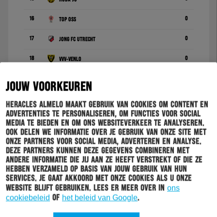
16
0
TOP Oss
17
0
Jong FC Utrecht
18
0
VVV-Venlo
19
0
Vitesse
JOUW VOORKEUREN
20
0
FC Volendam
Heracles Almelo maakt gebruik van cookies om content en
advertenties te personaliseren, om functies voor social
media te bieden en om ons websiteverkeer te analyseren.
Ook delen we informatie over je gebruik van onze site met
onze partners voor social media, adverteren en analyse.
Deze partners kunnen deze gegevens combineren met
1 - 0
andere informatie die jij aan ze heeft verstrekt of die ze
hebben verzameld op basis van jouw gebruik van hun
services. Je gaat akkoord met onze cookies als u onze
website blijft gebruiken. Lees er meer over in
ons
cookiebeleid
of
het beleid van Google
.
OPSTELLINGEN
HIGHLIGHTS