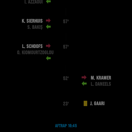
I. AZZAOUI
K. SIERHUIS
57'
S. BAKIŞ
L. SCHOOFS
57'
O. KIOMOURTZOGLOU
M. KRAMER
52'
L. DANEELS
J. GAARI
23'
AFTRAP 16:45