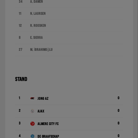
34
A. Damen
11
N. Laursen
12
R. Roosken
8
E. Sierra
27
M. İbrahimoğlu
STAND
1
0
Jong AZ
2
0
Ajax
3
0
Almere City FC
4
0
De Graafschap