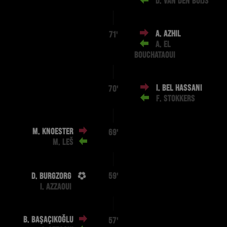
D. VAN DEN BUIJS
A. AZHIL
71'
A. EL
BOUCHATAOUI
I. BEL HASSANI
70'
F. STOKKERS
M. KNOESTER
69'
M. LEŠ
D. BURGZORG
59'
I. AZZAOUI
B. BAŞAÇIKOĞLU
57'