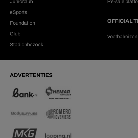
Juniorclub
Re-sale platf
eSports
OFFICIAL 
Foundation
Club
Voetbalreize
Stadionbezoek
ADVERTENTIES