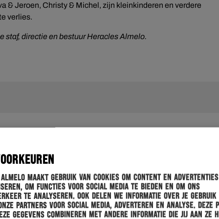
a & Jeroen, Christy & Michel, zijn kleinkinderen en verdere
e verlies.
e staf, directie en bestuur Heracles Almelo.
VOORKEUREN
 Almelo maakt gebruik van cookies om content en advertenties
seren, om functies voor social media te bieden en om ons
rkeer te analyseren. Ook delen we informatie over je gebruik
onze partners voor social media, adverteren en analyse. Deze 
ze gegevens combineren met andere informatie die jij aan ze 