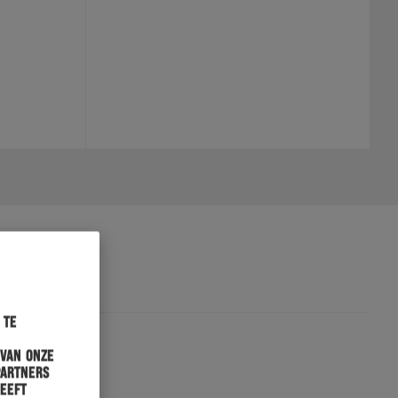
 te
 van onze
partners
heeft