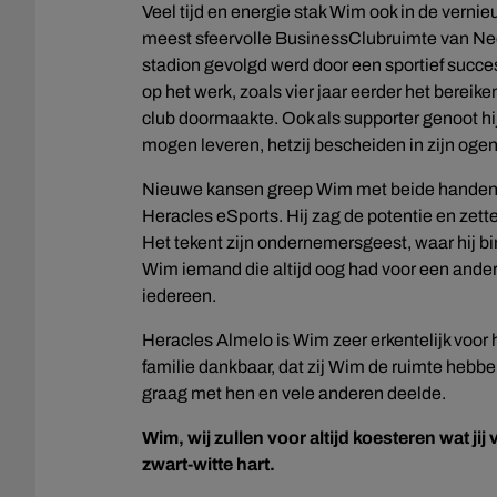
Veel tijd en energie stak Wim ook in de verni
meest sfeervolle BusinessClubruimte van Ned
stadion gevolgd werd door een sportief succ
op het werk, zoals vier jaar eerder het berei
club doormaakte. Ook als supporter genoot h
mogen leveren, hetzij bescheiden in zijn ogen
Nieuwe kansen greep Wim met beide handen a
Heracles eSports. Hij zag de potentie en zet
Het tekent zijn ondernemersgeest, waar hij 
Wim iemand die altijd oog had voor een ander. 
iedereen.
Heracles Almelo is Wim zeer erkentelijk voor h
familie dankbaar, dat zij Wim de ruimte hebben
graag met hen en vele anderen deelde.
Wim, wij zullen voor altijd koesteren wat jij
zwart-witte hart.