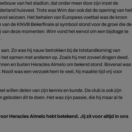
euwbouw van het stadion, dat onder meer door zijn inzet de
erland huisvest. Trots was Wim dan ook dat de opening van het
esvol seizoen. Het behalen van Europees voetbal was de kroon
ken van de KNVB Bekerfinale al symbool stond voor de groei die de
ij van deze momenten. Wim vond het eervol om een bijdrage te
.
an. Zo was hij nauw betrokken bij de totstandkoming van
te het samen met anderen op. Zoals hij met zoveel dingen deed.
binnen en buiten Heracles Almelo om bekend stond. Bovenal was
Nooit was een verzoek hem te veel, hij maakte tijd vrij voor
et willen delen van zijn kennis en kunde. De club is ook zijn
 geboden dit te doen. Het was zijn passie, die hij maar al te
 voor Heracles Almelo hebt betekend. Jij zit voor altijd in ons