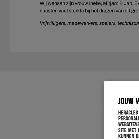
Wij wensen zijn vrouw Ineke, Mirjam & Jan, Ev
naasten veel sterkte bij het dragen van dit grot
Vrijwilligers, medewerkers, spelers, technisch
JOUW 
Heracles
personali
websiteve
site met 
kunnen de