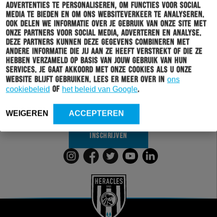
advertenties te personaliseren, om functies voor social
media te bieden en om ons websiteverkeer te analyseren.
Ook delen we informatie over je gebruik van onze site met
onze partners voor social media, adverteren en analyse.
Deze partners kunnen deze gegevens combineren met
Schrijf je in voor onze nieuwsbrief
andere informatie die jij aan ze heeft verstrekt of die ze
hebben verzameld op basis van jouw gebruik van hun
services. Je gaat akkoord met onze cookies als u onze
Wil jij altijd en overal op de hoogte gehouden worden
website blijft gebruiken. Lees er meer over in
ons
van al het clubnieuws? Schrijf je dan in voor de
cookiebeleid
of
het beleid van Google
.
nieuwsbrief van Heracles Almelo. Doordat je zelf aan
kan geven welk nieuws jij van ons wil ontvangen,
sturen wij alleen nieuws wat voor jou relevant is.
WEIGEREN
ACCEPTEREN
INSCHRIJVEN