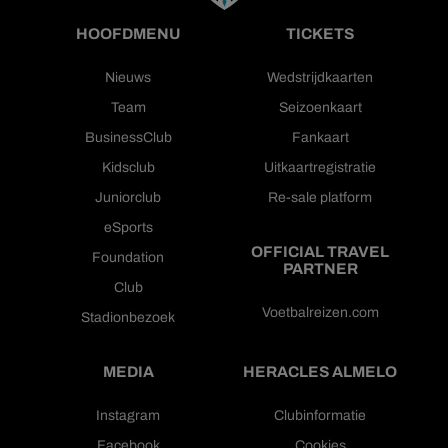
HOOFDMENU
TICKETS
Nieuws
Wedstrijdkaarten
Team
Seizoenkaart
BusinessClub
Fankaart
Kidsclub
Uitkaartregistratie
Juniorclub
Re-sale platform
eSports
OFFICIAL TRAVEL
Foundation
PARTNER
Club
Voetbalreizen.com
Stadionbezoek
MEDIA
HERACLES ALMELO
Instagram
Clubinformatie
Facebook
Cookies