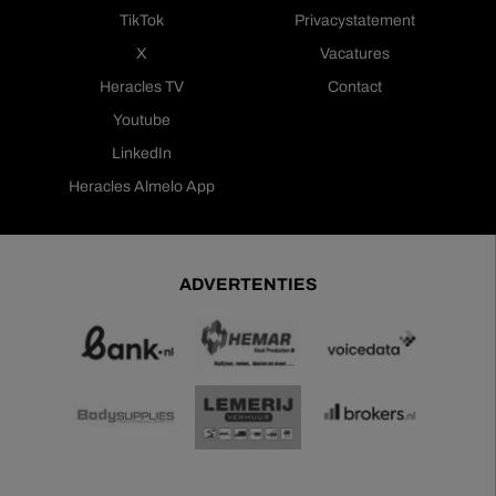
TikTok
Privacystatement
X
Vacatures
Heracles TV
Contact
Youtube
LinkedIn
Heracles Almelo App
ADVERTENTIES