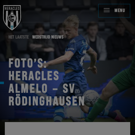
MENU
HET LAATSTE
WEDSTRIJD NIEUWS
FOTO’S:
HERACLES
ALMELO – SV
RÖDINGHAUSEN