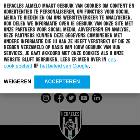
Heracles Almelo maakt gebruik van cookies om content en
advertenties te personaliseren, om functies voor social
media te bieden en om ons websiteverkeer te analyseren.
Ook delen we informatie over je gebruik van onze site met
Schrijf je in voor onze nieuwsbrief
onze partners voor social media, adverteren en analyse.
Deze partners kunnen deze gegevens combineren met
andere informatie die jij aan ze heeft verstrekt of die ze
Wil jij altijd en overal op de hoogte gehouden worden
hebben verzameld op basis van jouw gebruik van hun
van al het clubnieuws? Schrijf je dan in voor de
services. Je gaat akkoord met onze cookies als u onze
nieuwsbrief van Heracles Almelo. Doordat je zelf aan
website blijft gebruiken. Lees er meer over in
ons
kan geven welk nieuws jij van ons wil ontvangen,
cookiebeleid
of
het beleid van Google
.
sturen wij alleen nieuws wat voor jou relevant is.
WEIGEREN
ACCEPTEREN
INSCHRIJVEN