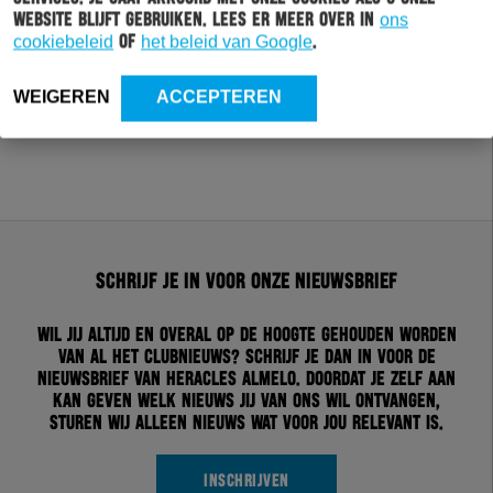
website blijft gebruiken. Lees er meer over in
ons
cookiebeleid
of
het beleid van Google
.
WEIGEREN
ACCEPTEREN
Schrijf je in voor onze nieuwsbrief
Wil jij altijd en overal op de hoogte gehouden worden
van al het clubnieuws? Schrijf je dan in voor de
nieuwsbrief van Heracles Almelo. Doordat je zelf aan
kan geven welk nieuws jij van ons wil ontvangen,
sturen wij alleen nieuws wat voor jou relevant is.
INSCHRIJVEN