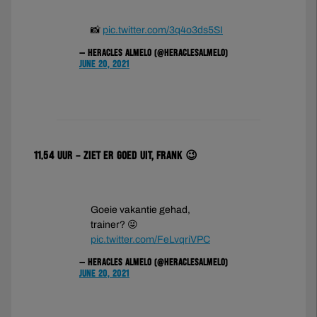
📸
pic.twitter.com/3q4o3ds5SI
— Heracles Almelo (@HeraclesAlmelo)
June 20, 2021
11.54 uur – Ziet er goed uit, Frank 😉
Goeie vakantie gehad,
trainer? 😜
pic.twitter.com/FeLvqriVPC
— Heracles Almelo (@HeraclesAlmelo)
June 20, 2021