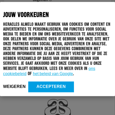
pic.twitter.com/LZn4gTAZus
JOUW VOORKEUREN
— Heracles Almelo (@HeraclesAlmelo)
June 20, 2021
Heracles Almelo maakt gebruik van cookies om content en
advertenties te personaliseren, om functies voor social
media te bieden en om ons websiteverkeer te analyseren.
Ook delen we informatie over je gebruik van onze site met
onze partners voor social media, adverteren en analyse.
Deze partners kunnen deze gegevens combineren met
andere informatie die jij aan ze heeft verstrekt of die ze
hebben verzameld op basis van jouw gebruik van hun
services. Je gaat akkoord met onze cookies als u onze
website blijft gebruiken. Lees er meer over in
ons
cookiebeleid
of
het beleid van Google
.
WEIGEREN
ACCEPTEREN