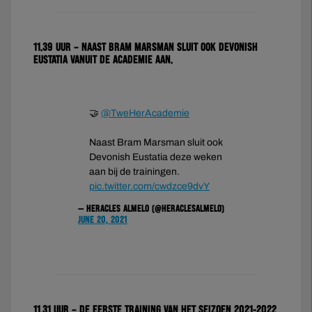
11.39 uur – Naast Bram Marsman sluit ook Devonish
Eustatia vanuit de Academie aan.
🤝
@TweHerAcademie
Naast Bram Marsman sluit ook
Devonish Eustatia deze weken
aan bij de trainingen.
pic.twitter.com/cwdzce9dvY
— Heracles Almelo (@HeraclesAlmelo)
June 20, 2021
11.31 uur – De eerste training van het seizoen 2021-2022