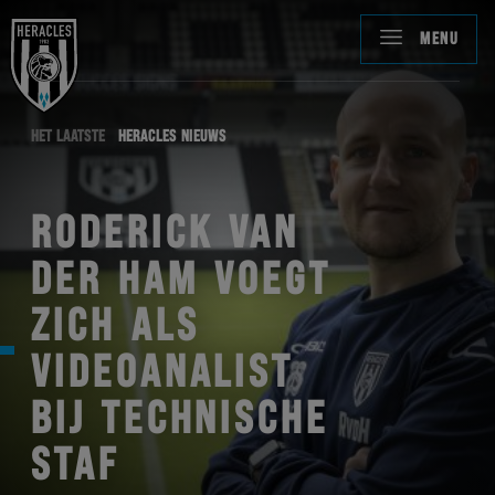
MENU
HET LAATSTE
HERACLES NIEUWS
RODERICK VAN
DER HAM VOEGT
ZICH ALS
VIDEOANALIST
BIJ TECHNISCHE
STAF