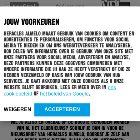
JOUW VOORKEUREN
Heracles Almelo maakt gebruik van cookies om content en
advertenties te personaliseren, om functies voor social
media te bieden en om ons websiteverkeer te analyseren.
Ook delen we informatie over je gebruik van onze site met
onze partners voor social media, adverteren en analyse.
Deze partners kunnen deze gegevens combineren met
andere informatie die jij aan ze heeft verstrekt of die ze
hebben verzameld op basis van jouw gebruik van hun
services. Je gaat akkoord met onze cookies als u onze
website blijft gebruiken. Lees er meer over in
ons
cookiebeleid
of
het beleid van Google
.
Schrijf je in voor onze nieuwsbrief
WEIGEREN
ACCEPTEREN
Wil jij altijd en overal op de hoogte gehouden worden
van al het clubnieuws? Schrijf je dan in voor de
nieuwsbrief van Heracles Almelo. Doordat je zelf aan