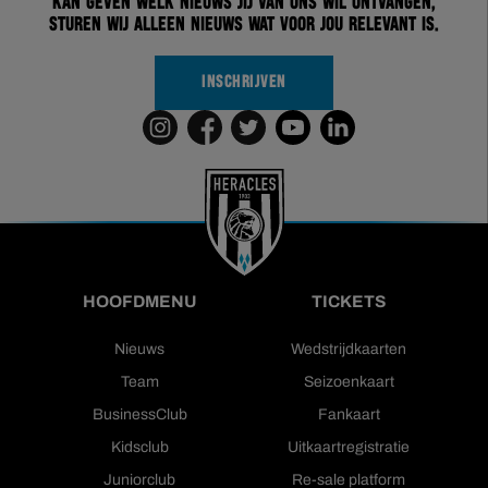
kan geven welk nieuws jij van ons wil ontvangen,
sturen wij alleen nieuws wat voor jou relevant is.
INSCHRIJVEN
HOOFDMENU
TICKETS
Nieuws
Wedstrijdkaarten
Team
Seizoenkaart
BusinessClub
Fankaart
Kidsclub
Uitkaartregistratie
Juniorclub
Re-sale platform