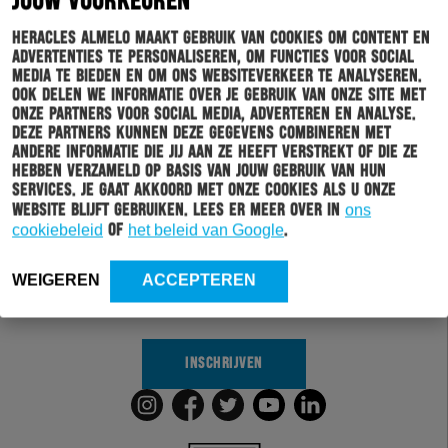
JOUW VOORKEUREN
Heracles Almelo maakt gebruik van cookies om content en
advertenties te personaliseren, om functies voor social
media te bieden en om ons websiteverkeer te analyseren.
Ook delen we informatie over je gebruik van onze site met
onze partners voor social media, adverteren en analyse.
Deze partners kunnen deze gegevens combineren met
andere informatie die jij aan ze heeft verstrekt of die ze
hebben verzameld op basis van jouw gebruik van hun
Schrijf je in voor onze nieuwsbrief
services. Je gaat akkoord met onze cookies als u onze
website blijft gebruiken. Lees er meer over in
ons
cookiebeleid
of
het beleid van Google
.
Wil jij altijd en overal op de hoogte gehouden worden
van al het clubnieuws? Schrijf je dan in voor de
nieuwsbrief van Heracles Almelo. Doordat je zelf aan
WEIGEREN
ACCEPTEREN
kan geven welk nieuws jij van ons wil ontvangen,
sturen wij alleen nieuws wat voor jou relevant is.
INSCHRIJVEN