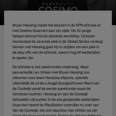
Bryan Hessing maakt het seizoen in de KPN eDivisie af
met Cosimo Guarnieri aan zijn zijde. De 22-jarige
Italiaan behoort tot de absolute wereldtop: hij bezet
momenteel de zevende plek in de Global Series-ranking.
Samen met Hessing gaat hij nu strijden om een plek in
de play-offs van de eDivisie, waarin nog elf wedstrijden
te spelen zijn.
De eDivisie is zes speelrondes onderweg. Waar
aanvankelijk Lev Vinken met Bryan Hessing zou
uitkomen voor team Heracles eSports, speelde
uiteindelijk de uit de eJeugd doorgeschoven Ward van
de Coolwijk vanaf de eerste speelronde naast de
Almelose routinier. Hessing en Van de Coolwijk
behaalden vijf punten in de zes gespeelde wedstrijden.
Guarnieri neemt de PlayStation controller nu over van
Van de Coolwijk, die zich daardoor kan richten op zijn
stage die deze week begint. Buiten de eDivisie blijft Van