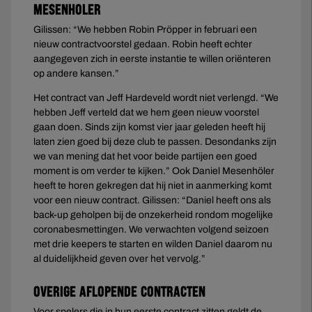
Mesenhöler
Gilissen: “We hebben Robin Pröpper in februari een
nieuw contractvoorstel gedaan. Robin heeft echter
aangegeven zich in eerste instantie te willen oriënteren
op andere kansen.”
Het contract van Jeff Hardeveld wordt niet verlengd. “We
hebben Jeff verteld dat we hem geen nieuw voorstel
gaan doen. Sinds zijn komst vier jaar geleden heeft hij
laten zien goed bij deze club te passen. Desondanks zijn
we van mening dat het voor beide partijen een goed
moment is om verder te kijken.” Ook Daniel Mesenhöler
heeft te horen gekregen dat hij niet in aanmerking komt
voor een nieuw contract. Gilissen: “Daniel heeft ons als
back-up geholpen bij de onzekerheid rondom mogelijke
coronabesmettingen. We verwachten volgend seizoen
met drie keepers te starten en wilden Daniel daarom nu
al duidelijkheid geven over het vervolg.”
Overige aflopende contracten
Voor spelers die in hun eerste contract zitten geldt de