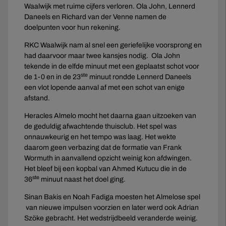
Waalwijk met ruime cijfers verloren. Ola John, Lennerd
Daneels en Richard van der Venne namen de
doelpunten voor hun rekening.
RKC Waalwijk nam al snel een geriefelijke voorsprong en
had daarvoor maar twee kansjes nodig. Ola John
tekende in de elfde minuut met een geplaatst schot voor
ste
de 1-0 en in de 23
minuut rondde Lennerd Daneels
een vlot lopende aanval af met een schot van enige
afstand.
Heracles Almelo mocht het daarna gaan uitzoeken van
de geduldig afwachtende thuisclub. Het spel was
onnauwkeurig en het tempo was laag. Het wekte
daarom geen verbazing dat de formatie van Frank
Wormuth in aanvallend opzicht weinig kon afdwingen.
Het bleef bij een kopbal van Ahmed Kutucu die in de
ste
36
minuut naast het doel ging.
Sinan Bakis en Noah Fadiga moesten het Almelose spel
van nieuwe impulsen voorzien en later werd ook Adrian
Szöke gebracht. Het wedstrijdbeeld veranderde weinig.