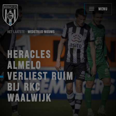
MENU
HET LAATSTE
WEDSTRIJD NIEUWS
HERACLES
ALMELO
VERLIEST RUIM
BIJ RKC
WAALWIJK