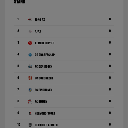
STAND
1
0
Jong AZ
2
0
Ajax
3
0
Almere City FC
4
0
De Graafschap
5
0
FC Den Bosch
6
0
FC Dordrecht
7
0
FC Eindhoven
8
0
FC Emmen
9
0
Helmond Sport
10
0
Heracles Almelo