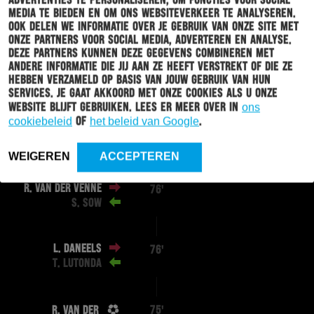
advertenties te personaliseren, om functies voor social
N. FADIGA
88'
media te bieden en om ons websiteverkeer te analyseren.
Ook delen we informatie over je gebruik van onze site met
onze partners voor social media, adverteren en analyse.
Deze partners kunnen deze gegevens combineren met
R. VLOET
82'
andere informatie die jij aan ze heeft verstrekt of die ze
K. LUNDING
hebben verzameld op basis van jouw gebruik van hun
services. Je gaat akkoord met onze cookies als u onze
website blijft gebruiken. Lees er meer over in
ons
L. SCHOOFS
82'
cookiebeleid
of
het beleid van Google
.
O.
KIOMOURTZOGLOU
WEIGEREN
ACCEPTEREN
R. VAN DER VENNE
76'
S. SOW
L. DANEELS
76'
T. LUTONDA
R. VAN DER
75'