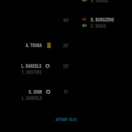
N. FADIGA
D. BURGZORG
46'
S. BAKIŞ
A. TOUBA
35'
L. DANEELS
23'
T. OOSTING
O. JOHN
11'
L. DANEELS
AFTRAP 15:31