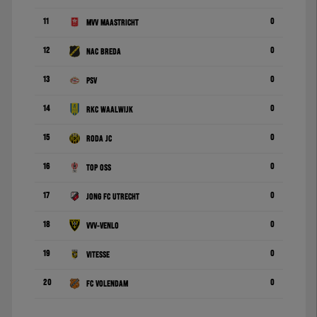
11
0
MVV Maastricht
12
0
NAC Breda
13
0
PSV
14
0
RKC Waalwijk
15
0
Roda JC
16
0
TOP Oss
17
0
Jong FC Utrecht
18
0
VVV-Venlo
19
0
Vitesse
20
0
FC Volendam