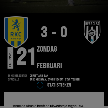
3 - 0
ZONDAG
21
EREDIVISIE
FEBRUARI
Scheidsrechter
Christiaan Bax
Officials
Erik Kleinjan, Dyon Fikkert, Stan Teuben
STATISTIEKEN
Heracles Almelo heeft de uitwedstrijd tegen RKC