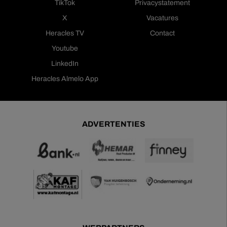
TikTok
Privacystatement
X
Vacatures
Heracles TV
Contact
Youtube
LinkedIn
Heracles Almelo App
ADVERTENTIES