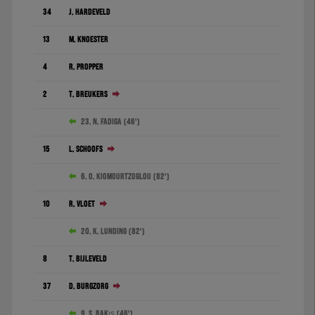
34
J. Hardeveld
13
M. Knoester
4
R. Pröpper
2
T. Breukers
23. N. Fadiga (46')
15
L. Schoofs
6. O. Kiomourtzoglou (82')
10
R. Vloet
20. K. Lunding (82')
8
T. Bijleveld
37
D. Burgzorg
9. S. Bakış (46')