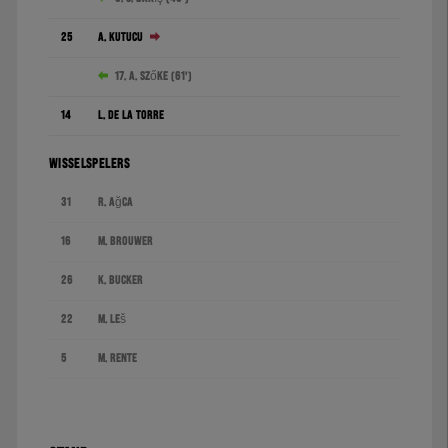
25
A. Kutucu
17. A. Szőke (61')
14
L. de la Torre
WISSELSPELERS
31
R. Ağca
16
M. Brouwer
26
K. Bucker
22
M. Leš
5
M. Rente