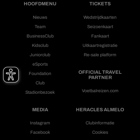
HOOFDMENU
TICKETS
Nieuws
Wedstrijdkaarten
Team
Seizoenkaart
BusinessClub
Fankaart
Kidsclub
Uitkaartregistratie
Juniorclub
Re-sale platform
eSports
OFFICIAL TRAVEL
Foundation
PARTNER
Club
Voetbalreizen.com
Stadionbezoek
MEDIA
HERACLES ALMELO
Instagram
Clubinformatie
Facebook
Cookies