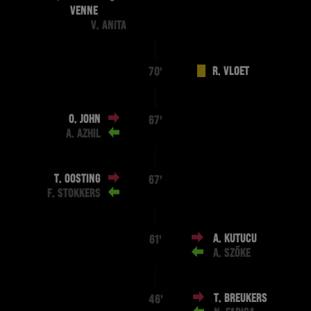
VENNE
V. ANITA
R. VLOET
70'
O. JOHN
67'
A. AZHIL
T. OOSTING
67'
F. STOKKERS
A. KUTUCU
61'
A. SZŐKE
T. BREUKERS
46'