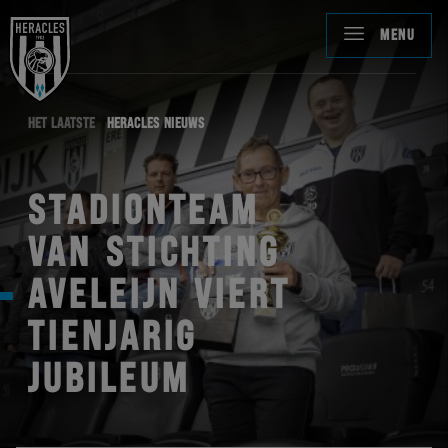
MENU
HET LAATSTE
HERACLES NIEUWS
STADIONTEAM
VAN STICHTING
AVELEIJN VIERT
TIENJARIG
JUBILEUM