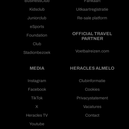
BusinessClub
Fankaart
Kidsclub
Uitkaartregistratie
Juniorclub
Re-sale platform
eSports
OFFICIAL TRAVEL
Foundation
PARTNER
Club
Voetbalreizen.com
Stadionbezoek
MEDIA
HERACLES ALMELO
Instagram
Clubinformatie
Facebook
Cookies
TikTok
Privacystatement
X
Vacatures
Heracles TV
Contact
Youtube