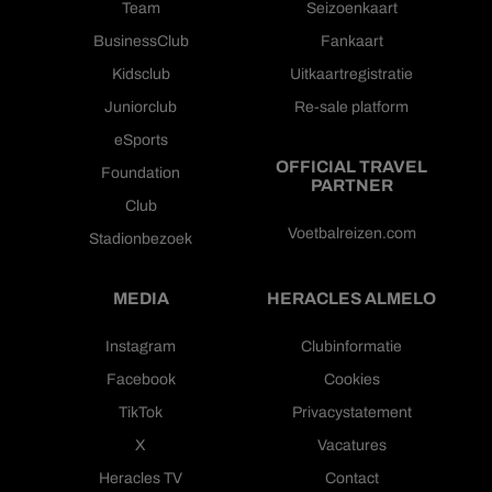
Team
Seizoenkaart
BusinessClub
Fankaart
Kidsclub
Uitkaartregistratie
Juniorclub
Re-sale platform
eSports
OFFICIAL TRAVEL
Foundation
PARTNER
Club
Voetbalreizen.com
Stadionbezoek
MEDIA
HERACLES ALMELO
Instagram
Clubinformatie
Facebook
Cookies
TikTok
Privacystatement
X
Vacatures
Heracles TV
Contact