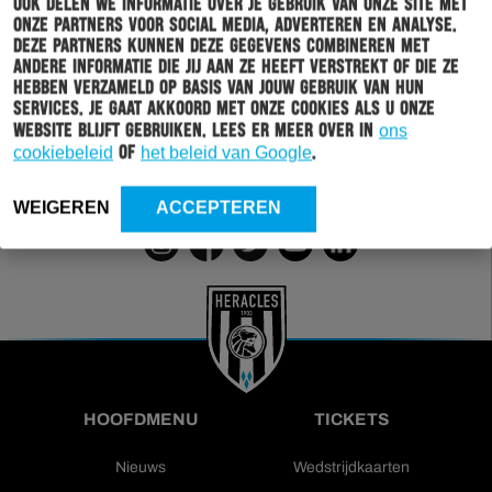
Ook delen we informatie over je gebruik van onze site met
onze partners voor social media, adverteren en analyse.
Deze partners kunnen deze gegevens combineren met
Wil jij altijd en overal op de hoogte gehouden worden
andere informatie die jij aan ze heeft verstrekt of die ze
van al het clubnieuws? Schrijf je dan in voor de
hebben verzameld op basis van jouw gebruik van hun
nieuwsbrief van Heracles Almelo. Doordat je zelf aan
services. Je gaat akkoord met onze cookies als u onze
kan geven welk nieuws jij van ons wil ontvangen,
website blijft gebruiken. Lees er meer over in
ons
sturen wij alleen nieuws wat voor jou relevant is.
cookiebeleid
of
het beleid van Google
.
INSCHRIJVEN
WEIGEREN
ACCEPTEREN
HOOFDMENU
TICKETS
Nieuws
Wedstrijdkaarten