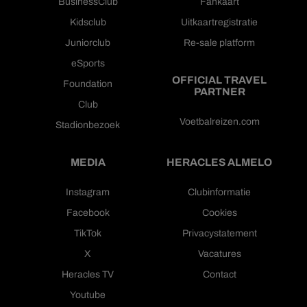
BusinessClub
Fankaart
Kidsclub
Uitkaartregistratie
Juniorclub
Re-sale platform
eSports
OFFICIAL TRAVEL
Foundation
PARTNER
Club
Voetbalreizen.com
Stadionbezoek
MEDIA
HERACLES ALMELO
Instagram
Clubinformatie
Facebook
Cookies
TikTok
Privacystatement
X
Vacatures
Heracles TV
Contact
Youtube