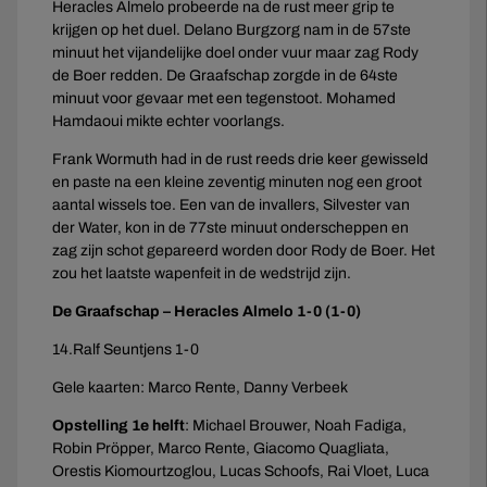
Heracles Almelo probeerde na de rust meer grip te
krijgen op het duel. Delano Burgzorg nam in de 57ste
minuut het vijandelijke doel onder vuur maar zag Rody
de Boer redden. De Graafschap zorgde in de 64ste
minuut voor gevaar met een tegenstoot. Mohamed
Hamdaoui mikte echter voorlangs.
Frank Wormuth had in de rust reeds drie keer gewisseld
en paste na een kleine zeventig minuten nog een groot
aantal wissels toe. Een van de invallers, Silvester van
der Water, kon in de 77ste minuut onderscheppen en
zag zijn schot gepareerd worden door Rody de Boer. Het
zou het laatste wapenfeit in de wedstrijd zijn.
De Graafschap – Heracles Almelo 1-0 (1-0)
14.Ralf Seuntjens 1-0
Gele kaarten: Marco Rente, Danny Verbeek
Opstelling 1e helft
: Michael Brouwer, Noah Fadiga,
Robin Pröpper, Marco Rente, Giacomo Quagliata,
Orestis Kiomourtzoglou, Lucas Schoofs, Rai Vloet, Luca