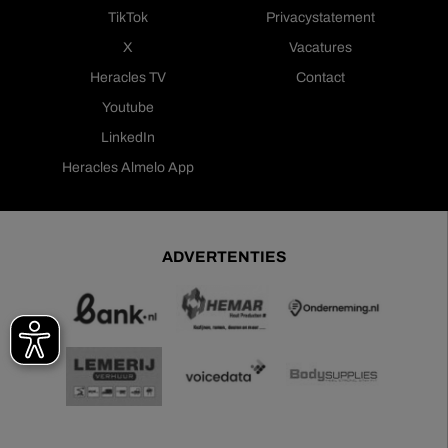
TikTok
Privacystatement
X
Vacatures
Heracles TV
Contact
Youtube
LinkedIn
Heracles Almelo App
ADVERTENTIES