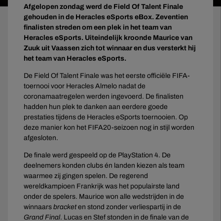
Afgelopen zondag werd de Field Of Talent Finale
gehouden in de Heracles eSports eBox. Zeventien
finalisten streden om een plek in het team van
Heracles eSports. Uiteindelijk kroonde Maurice van
Zuuk uit Vaassen zich tot winnaar en dus versterkt hij
het team van Heracles eSports.
De Field Of Talent Finale was het eerste officiële FIFA-
toernooi voor Heracles Almelo nadat de
coronamaatregelen werden ingevoerd. De finalisten
hadden hun plek te danken aan eerdere goede
prestaties tijdens de Heracles eSports toernooien. Op
deze manier kon het FIFA20-seizoen nog in stijl worden
afgesloten.
De finale werd gespeeld op de PlayStation 4. De
deelnemers konden clubs én landen kiezen als team
waarmee zij gingen spelen. De regerend
wereldkampioen Frankrijk was het populairste land
onder de spelers. Maurice won alle wedstrijden in de
winnaars
bracket
en stond zonder verliespartij in de
Grand Final
. Lucas en Stef stonden in de finale van de