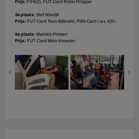
Prijs
: FIFA21, FUT-Card Robin Pröpper
3e plaats:
Stef Wiedijk
Prijs:
FUT-Card Teun Bijleveld, PSN-Card t.w.v. €20,-
4e plaats:
Marnick Prinsen
Prijs:
FUT-Card Mats Knoester