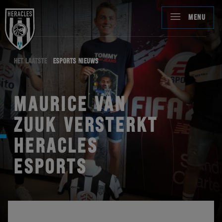
MENU
HET LAATSTE
ESPORTS NIEUWS
MAURICE VAN
ZUUK VERSTERKT
HERACLES
ESPORTS