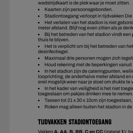
wedstrijdkaart is de plek waar je moet zitten.
Kaarten zijn persoonsgebonden.
Stadiontoegang verloopt in tijdvakken Die
Het verlaten van het stadion is niet gebo
meter afstand. Blijf nog even zitten als je denkt
Bij het betreden van het stadion vindt ee
thuis te blijven.
Het is verplicht om bij het betreden van 
desinfectiegel.
Maximaal drie personen mogen zich tegelij
Houd rekening met de beperkingen vanuit 
In het stadion zijn de cateringpunten, well
looprichting, de anderhalve meter afstand en
snel mogelijk weer naar je stoel om drukte te
In het kader van veiligheid is het niet to
toegestaan om pakjes drinken mee te nemen
Tassen tot 21 x 30 x 10cm zijn toegestaan, 
Roken mag alleen buiten het stadion in d
Tijdvakken stadiontoegang
Vakken
A, AA, B, BB, C en CC
(ingang
1
): t