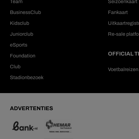
Team
Seizoenkaart
BusinessClub
Fankaart
Kidsclub
Uitkaartregist
Juniorclub
Re-sale platf
eSports
OFFICIAL 
Foundation
Club
Voetbalreize
Stadionbezoek
ADVERTENTIES