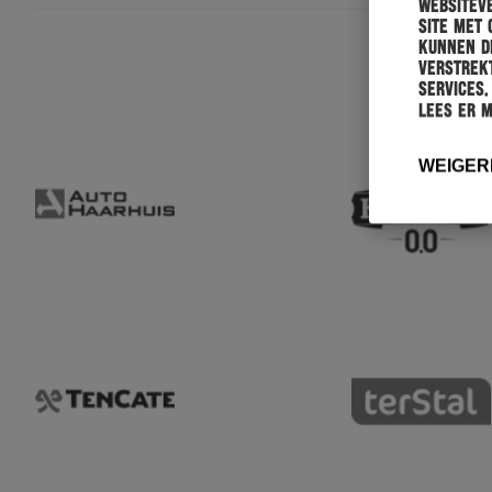
websiteve
site met 
kunnen de
verstrekt
services.
Lees er 
WEIGER