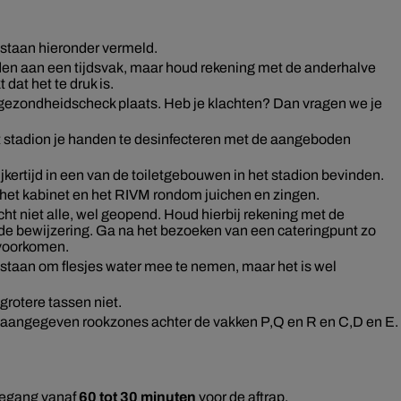
 staan hieronder vermeld.
nden aan een tijdsvak, maar houd rekening met de anderhalve
 dat het te druk is.
n gezondheidscheck plaats. Heb je klachten? Dan vragen we je
het stadion je handen te desinfecteren met de aangeboden
kertijd in een van de toiletgebouwen in het stadion bevinden.
het kabinet en het RIVM rondom juichen en zingen.
icht niet alle, wel geopend. Houd hierbij rekening met de
 de bewijzering. Ga na het bezoeken van een cateringpunt zo
 voorkomen.
egestaan om flesjes water mee te nemen, maar het is wel
.
grotere tassen niet.
e aangegeven rookzones achter de vakken P,Q en R en C,D en E.
oegang vanaf
60 tot 30 minuten
voor de aftrap.