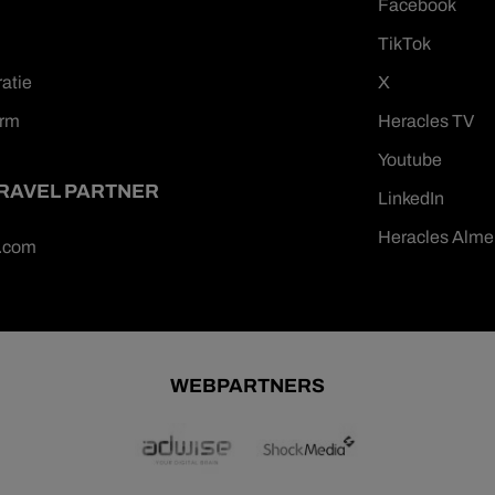
Facebook
TikTok
ratie
X
orm
Heracles TV
Youtube
TRAVEL PARTNER
LinkedIn
Heracles Alme
n.com
WEBPARTNERS