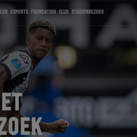
CLUB
ESPORTS
FOUNDATION
CLUB
STADIONBEZOEK
HET
ZOEK