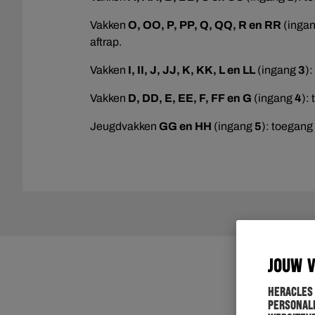
Vakken
O, OO, P, PP, Q, QQ, R en RR
(inga
aftrap.
Vakken
I, II, J, JJ, K, KK, L en LL
(ingang
3
)
Vakken
D, DD, E, EE, F, FF en G
(ingang
4
):
Jeugdvakken
GG en HH
(ingang
5
): toegang
JOUW 
Heracles
personali