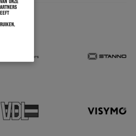
 van onze
partners
heeft
ruiken.