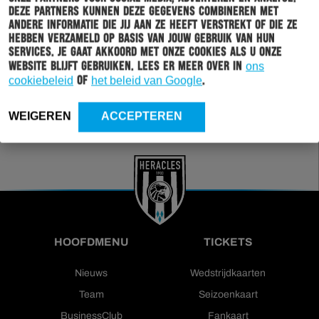
Wil jij altijd en overal op de hoogte gehouden worden
Deze partners kunnen deze gegevens combineren met
van al het clubnieuws? Schrijf je dan in voor de
andere informatie die jij aan ze heeft verstrekt of die ze
nieuwsbrief van Heracles Almelo. Doordat je zelf aan
hebben verzameld op basis van jouw gebruik van hun
kan geven welk nieuws jij van ons wil ontvangen,
services. Je gaat akkoord met onze cookies als u onze
sturen wij alleen nieuws wat voor jou relevant is.
website blijft gebruiken. Lees er meer over in
ons
cookiebeleid
of
het beleid van Google
.
INSCHRIJVEN
WEIGEREN
ACCEPTEREN
HOOFDMENU
TICKETS
Nieuws
Wedstrijdkaarten
Team
Seizoenkaart
BusinessClub
Fankaart