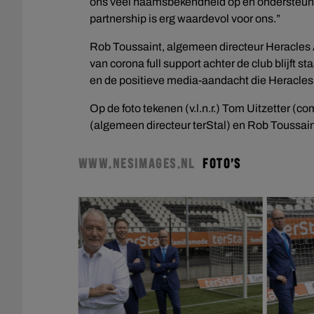
ons veel naamsbekendheid op en ondersteunt
partnership is erg waardevol voor ons.”
Rob Toussaint, algemeen directeur Heracles Al
van corona full support achter de club blijft 
en de positieve media-aandacht die Heracles 
Op de foto tekenen (v.l.n.r.) Tom Uitzetter
(algemeen directeur terStal) en Rob Toussai
WWW.NESIMAGES.NL
FOTO’S