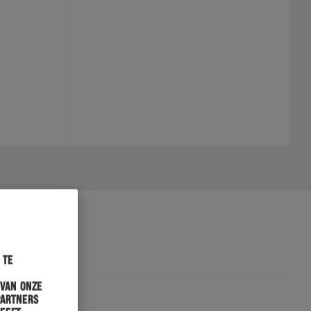
 te
 van onze
partners