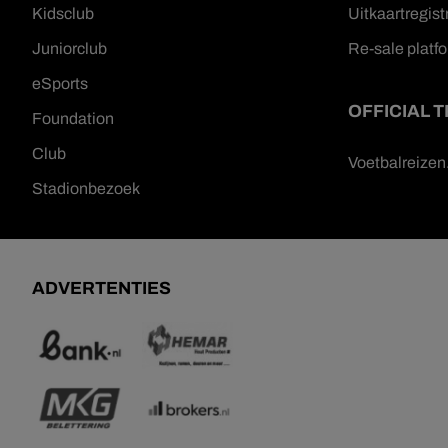
Kidsclub
Uitkaartregist
Juniorclub
Re-sale platf
eSports
OFFICIAL 
Foundation
Club
Voetbalreize
Stadionbezoek
ADVERTENTIES