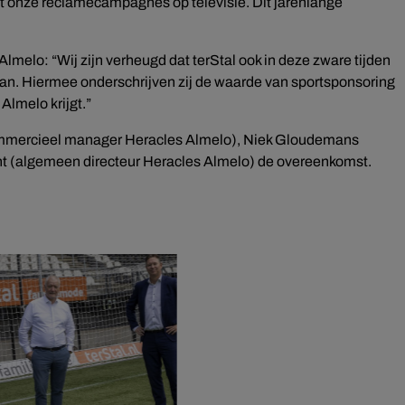
 onze reclamecampagnes op televisie. Dit jarenlange
melo: “Wij zijn verheugd dat terStal ook in deze zware tijden
staan. Hiermee onderschrijven zij de waarde van sportsponsoring
Almelo krijgt.”
 (commercieel manager Heracles Almelo), Niek Gloudemans
nt (algemeen directeur Heracles Almelo) de overeenkomst.