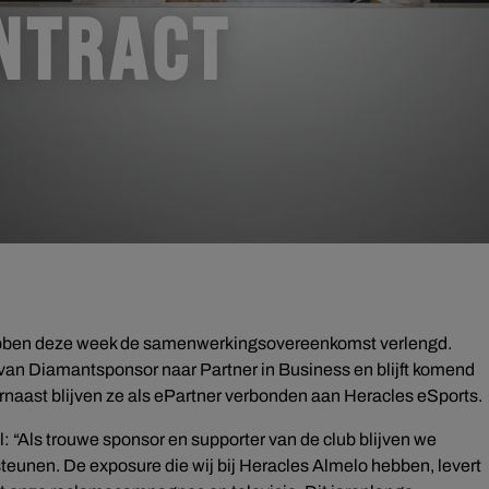
NTRACT
bben deze week de samenwerkingsovereenkomst verlengd.
t van Diamantsponsor naar Partner in Business en blijft komend
arnaast blijven ze als ePartner verbonden aan Heracles eSports.
 “Als trouwe sponsor en supporter van de club blijven we
steunen. De exposure die wij bij Heracles Almelo hebben, levert