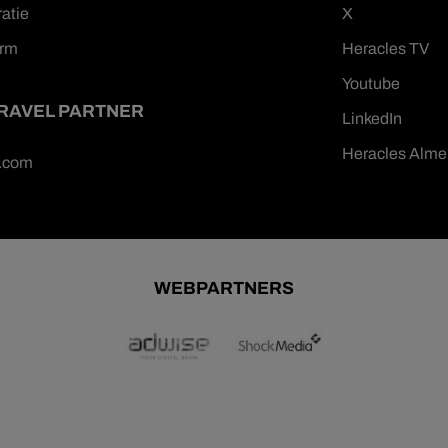
ratie
X
orm
Heracles TV
Youtube
TRAVEL PARTNER
LinkedIn
Heracles Alme
n.com
WEBPARTNERS