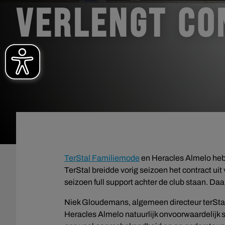
VERLENGT CO
TerStal Familiemode
en Heracles Almelo he
TerStal breidde vorig seizoen het contract ui
seizoen full support achter de club staan. Da
Niek Gloudemans, algemeen directeur terStal:
Heracles Almelo natuurlijk onvoorwaardelijk 