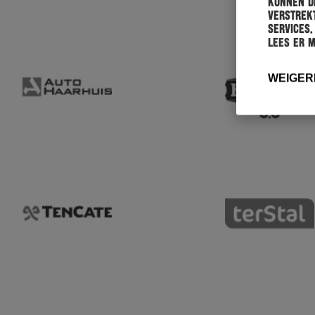
kunnen de
verstrekt
services.
Lees er 
WEIGER