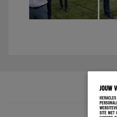
JOUW 
Heracles
personali
websiteve
site met 