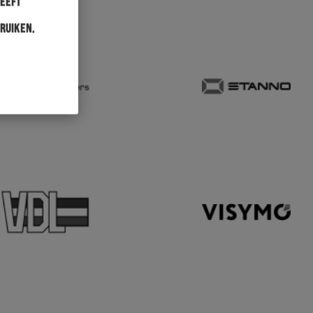
heeft
ruiken.