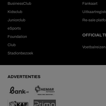
BusinessClub
Fankaart
Kidsclub
Uitkaartregist
Juniorclub
Re-sale platf
eSports
OFFICIAL 
Foundation
Club
Voetbalreize
Stadionbezoek
ADVERTENTIES