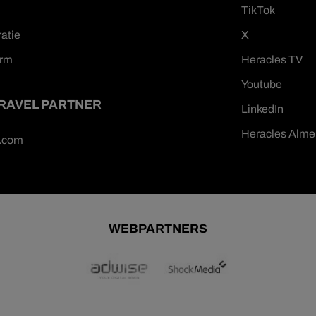
TikTok
ratie
X
orm
Heracles TV
Youtube
TRAVEL PARTNER
LinkedIn
Heracles Alme
n.com
WEBPARTNERS