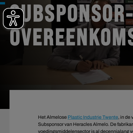
SUBSPONSOR
OVEREENKOM
Het Almelose
Plastic Industrie Twente
, in de
Subsponsor van Heracles Almelo. De fabrika
voedingsmiddelensector is al decennialang v