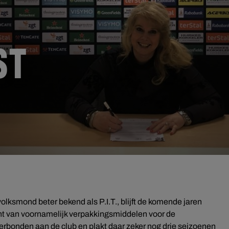
-
ST
 volksmond beter bekend als P.I.T., blijft de komende jaren
nt van voornamelijk verpakkingsmiddelen voor de
erbonden aan de club en plakt daar zeker nog drie seizoenen