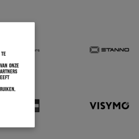
 te
 van onze
partners
heeft
ruiken.