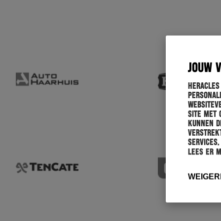
JOUW 
Heracles
personali
websiteve
site met 
kunnen de
verstrekt
services.
Lees er 
WEIGER