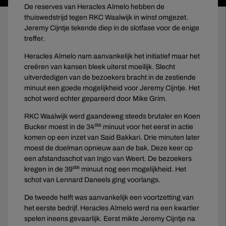
De reserves van Heracles Almelo hebben de
thuiswedstrijd tegen RKC Waalwijk in winst omgezet.
Jeremy Cijntje tekende diep in de slotfase voor de enige
treffer.
Heracles Almelo nam aanvankelijk het initiatief maar het
creëren van kansen bleek uiterst moeilijk. Slecht
uitverdedigen van de bezoekers bracht in de zestiende
minuut een goede mogelijkheid voor Jeremy Cijntje. Het
schot werd echter gepareerd door Mike Grim.
RKC Waalwijk werd gaandeweg steeds brutaler en Koen
ste
Bucker moest in de 34
minuut voor het eerst in actie
komen op een inzet van Said Bakkari. Drie minuten later
moest de doelman opnieuw aan de bak. Deze keer op
een afstandsschot van Ingo van Weert. De bezoekers
ste
kregen in de 39
minuut nog een mogelijkheid. Het
schot van Lennard Daneels ging voorlangs.
De tweede helft was aanvankelijk een voortzetting van
het eerste bedrijf. Heracles Almelo werd na een kwartier
spelen ineens gevaarlijk. Eerst mikte Jeremy Cijntje na