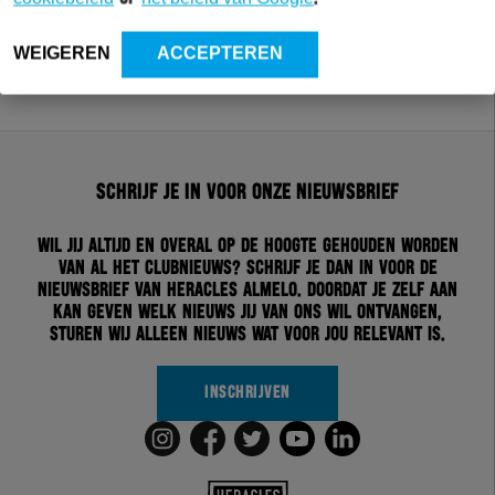
WEIGEREN
ACCEPTEREN
Schrijf je in voor onze nieuwsbrief
Wil jij altijd en overal op de hoogte gehouden worden
van al het clubnieuws? Schrijf je dan in voor de
nieuwsbrief van Heracles Almelo. Doordat je zelf aan
kan geven welk nieuws jij van ons wil ontvangen,
sturen wij alleen nieuws wat voor jou relevant is.
INSCHRIJVEN