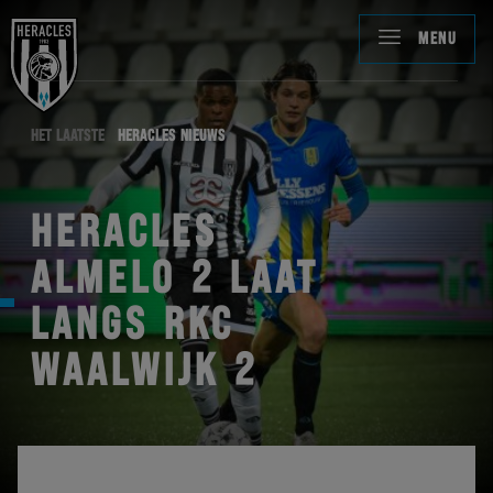
MENU
HET LAATSTE
HERACLES NIEUWS
HERACLES
ALMELO 2 LAAT
LANGS RKC
WAALWIJK 2