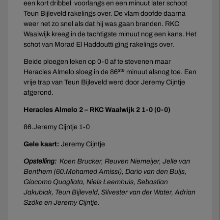
een kort dribbel voorlangs en een minuut later schoot
Teun Bijleveld rakelings over. De vlam doofde daarna
weer net zo snel als dat hij was gaan branden. RKC
Waalwijk kreeg in de tachtigste minuut nog een kans. Het
schot van Morad El Haddoutti ging rakelings over.
Beide ploegen leken op 0-0 af te stevenen maar
ste
Heracles Almelo sloeg in de 86
minuut alsnog toe. Een
vrije trap van Teun Bijleveld werd door Jeremy Cijntje
afgerond.
Heracles Almelo 2 – RKC Waalwijk 2 1-0 (0-0)
86.Jeremy Cijntje 1-0
Gele kaart:
Jeremy Cijntje
Opstelling:
Koen Brucker, Reuven Niemeijer, Jelle van
Benthem (60.Mohamed Amissi), Dario van den Buijs,
Giacomo Quagliata, Niels Leemhuis, Sebastian
Jakubiak, Teun Bijleveld, Silvester van der Water, Adrian
Szöke en Jeremy Cijntje.