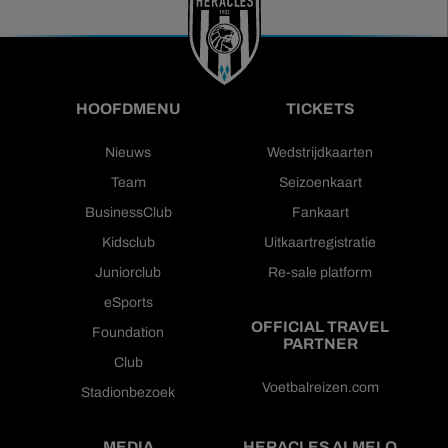
HOOFDMENU
TICKETS
Nieuws
Wedstrijdkaarten
Team
Seizoenkaart
BusinessClub
Fankaart
Kidsclub
Uitkaartregistratie
Juniorclub
Re-sale platform
eSports
OFFICIAL TRAVEL
Foundation
PARTNER
Club
Voetbalreizen.com
Stadionbezoek
MEDIA
HERACLES ALMELO