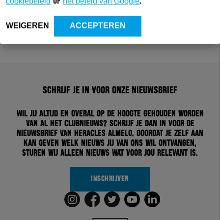
cookiebeleid
of
het beleid van Google
.
WEIGEREN
ACCEPTEREN
Schrijf je in voor onze nieuwsbrief
Wil jij altijd en overal op de hoogte gehouden worden
van al het clubnieuws? Schrijf je dan in voor de
nieuwsbrief van Heracles Almelo. Doordat je zelf aan
kan geven welk nieuws jij van ons wil ontvangen,
sturen wij alleen nieuws wat voor jou relevant is.
INSCHRIJVEN