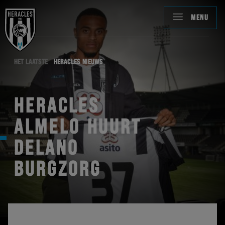
MENU
HET LAATSTE
HERACLES NIEUWS
HERACLES
ALMELO HUURT
DELANO
BURGZORG