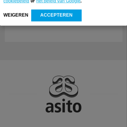
cookiebeleid
of
het beleid van Google
.
WEIGEREN
ACCEPTEREN