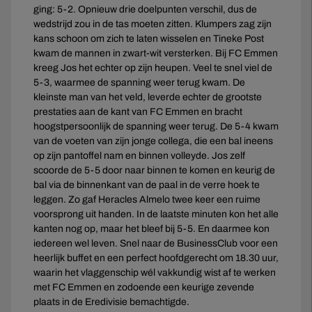
ging: 5-2. Opnieuw drie doelpunten verschil, dus de
wedstrijd zou in de tas moeten zitten. Klumpers zag zijn
kans schoon om zich te laten wisselen en Tineke Post
kwam de mannen in zwart-wit versterken. Bij FC Emmen
kreeg Jos het echter op zijn heupen. Veel te snel viel de
5-3, waarmee de spanning weer terug kwam. De
kleinste man van het veld, leverde echter de grootste
prestaties aan de kant van FC Emmen en bracht
hoogstpersoonlijk de spanning weer terug. De 5-4 kwam
van de voeten van zijn jonge collega, die een bal ineens
op zijn pantoffel nam en binnen volleyde. Jos zelf
scoorde de 5-5 door naar binnen te komen en keurig de
bal via de binnenkant van de paal in de verre hoek te
leggen. Zo gaf Heracles Almelo twee keer een ruime
voorsprong uit handen. In de laatste minuten kon het alle
kanten nog op, maar het bleef bij 5-5. En daarmee kon
iedereen wel leven. Snel naar de BusinessClub voor een
heerlijk buffet en een perfect hoofdgerecht om 18.30 uur,
waarin het vlaggenschip wél vakkundig wist af te werken
met FC Emmen en zodoende een keurige zevende
plaats in de Eredivisie bemachtigde.