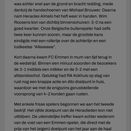
was echter snel aan de grond en bracht redding, mede
dankzij de handschoenen van Michael Brouwer. Daarna
nam Heracles Almelo het heft weer in handen. Wim
Roosens kon van dichtbij binnenschuiven: 3-0 na een
goed kwartier. Onze Belgische buitenspeler had zelfs
twee keer kunnen scoren, maar de grootste kans
eindigde met een rollertje over de achterlijn en een
luidkeelse “Alleeeeee”.
Kort daarna kwam FC Emmen in mum van tijd terug in
de wedstrijd. Binnen een minuut scoorden de bezoekers
de 3-1 middels een intikker en de 3-2 met een
afstandsschot. Gelukkig had Rik Kokhuis op slag van
rust nog een knappe actie en dito doelpunt in huis,
waardoor we met de enigszins geruststellende
voorsprong van 4-2 konden gaan rusten.
Met enkele frisse spelers begonnen we aan het tweede
bedrijf. Het vijfde doelpunt van de Heraclieden kon niet
uitblijven. De uiteindelijke treffer kwam echter wederom
van de voet van een Emmen-speler, die direct met de
prijs van het (eigen) doelpunt van het jaar aan de haal