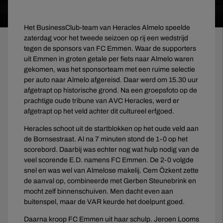
Het BusinessClub-team van Heracles Almelo speelde
zaterdag voor het tweede seizoen op rij een wedstrijd
tegen de sponsors van FC Emmen. Waar de supporters
uit Emmen in groten getale per fiets naar Almelo waren
gekomen, was het sponsorteam met een ruime selectie
per auto naar Almelo afgereisd. Daar werd om 15.30 uur
afgetrapt op historische grond. Na een groepsfoto op de
prachtige oude tribune van AVC Heracles, werd er
afgetrapt op het veld achter dit cultureel erfgoed.
Heracles schoot uit de startblokken op het oude veld aan
de Bornsestraat. Al na 7 minuten stond de 1-0 op het
scorebord. Daarbij was echter nog wat hulp nodig van de
veel scorende E.D. namens FC Emmen. De 2-0 volgde
snel en was wel van Almelose makelij. Cem Özkent zette
de aanval op, combineerde met Gerben Steunebrink en
mocht zelf binnenschuiven. Men dacht even aan
buitenspel, maar de VAR keurde het doelpunt goed.
Daarna kroop FC Emmen uit haar schulp. Jeroen Looms