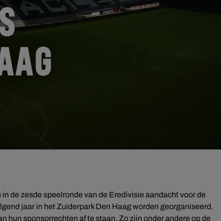
US
AAG
 in de zesde speelronde van de Eredivisie aandacht voor de
lgend jaar in het Zuiderpark Den Haag worden georganiseerd.
n hun sponsorrechten af te staan. Zo zijn onder andere op de