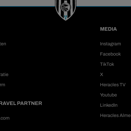
MEDIA
ten
Instagram
Facebook
TikTok
ratie
X
orm
Heracles TV
Youtube
TRAVEL PARTNER
LinkedIn
Heracles Alme
n.com