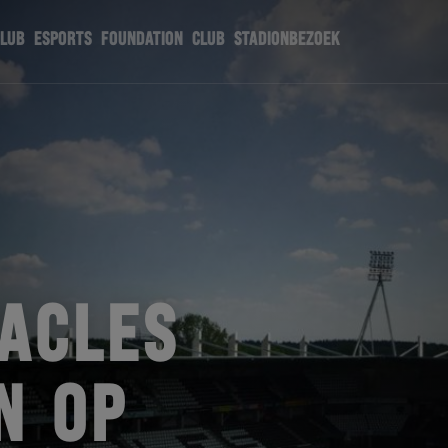
CLUB
ESPORTS
FOUNDATION
CLUB
STADIONBEZOEK
RACLES
N OP