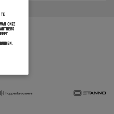
 te
 van onze
partners
heeft
ruiken.