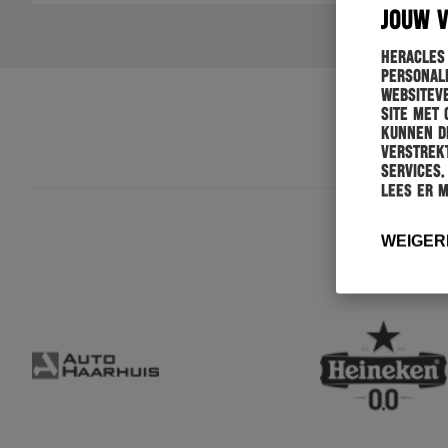
JOUW 
Heracles
personali
websiteve
site met 
kunnen de
verstrekt
services.
Lees er 
WEIGER