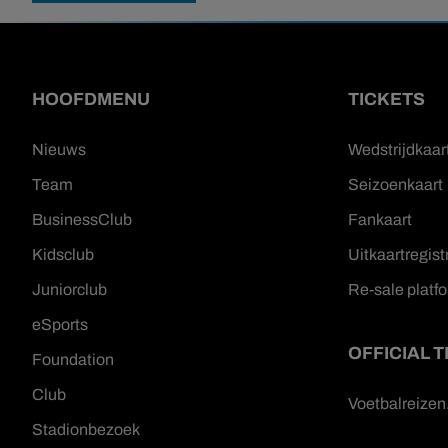
HOOFDMENU
TICKETS
Nieuws
Wedstrijdkaar
Team
Seizoenkaart
BusinessClub
Fankaart
Kidsclub
Uitkaartregist
Juniorclub
Re-sale platf
eSports
OFFICIAL 
Foundation
Club
Voetbalreize
Stadionbezoek