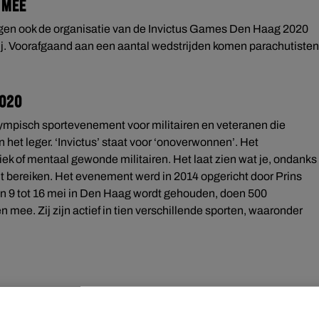
 mee
ragen ook de organisatie van de Invictus Games Den Haag 2020
bij. Voorafgaand aan een aantal wedstrijden komen parachutisten
2020
mpisch sportevenement voor militairen en veteranen die
n het leger. ‘Invictus’ staat voor ‘onoverwonnen’. Het
iek of mentaal gewonde militairen. Het laat zien wat je, ondanks
nt bereiken. Het evenement werd in 2014 opgericht door Prins
 van 9 tot 16 mei in Den Haag wordt gehouden, doen 500
 mee. Zij zijn actief in tien verschillende sporten, waaronder