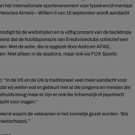
n het internationale sportevenement voor fysiek en/of mentaal
 Heracles Almelo – Willem II van 15 september wordt aandacht
digd bij de wedstrijden en is vijftig procent van de backdrops
 eerst dat de hoofdsponsors van Eredivisieclubs collectief een
nen. Met de actie, die is opgezet door Asito en AFAS,
en. Niet alleen in de stadions, maar ook via FOX Sports.
: “In de VS en de UK is traditioneel veel meer aandacht voor
 dat wij weten wat er gebeurt met al die jongens en meisjes die
ids terug maar er zijn er ook die lichamelijk of psychisch
acht voor vragen.”
ekend waarin de veteranen in het zonnetje gezet worden. “Als
maatschappij.”