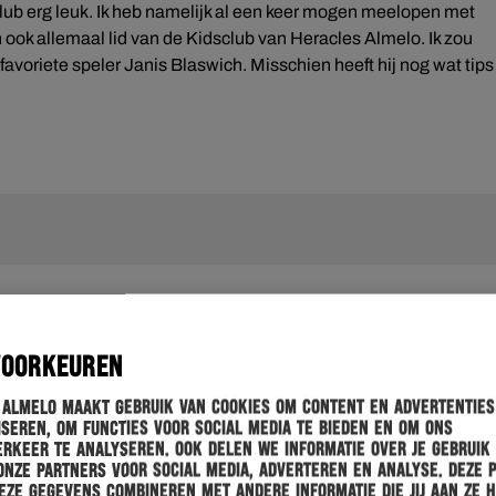
sclub erg leuk. Ik heb namelijk al een keer mogen meelopen met
n ook allemaal lid van de Kidsclub van Heracles Almelo. Ik zou
n favoriete speler Janis Blaswich. Misschien heeft hij nog wat tips
VOORKEUREN
 Almelo maakt gebruik van cookies om content en advertenties
seren, om functies voor social media te bieden en om ons
rkeer te analyseren. Ook delen we informatie over je gebruik
onze partners voor social media, adverteren en analyse. Deze 
ze gegevens combineren met andere informatie die jij aan ze 