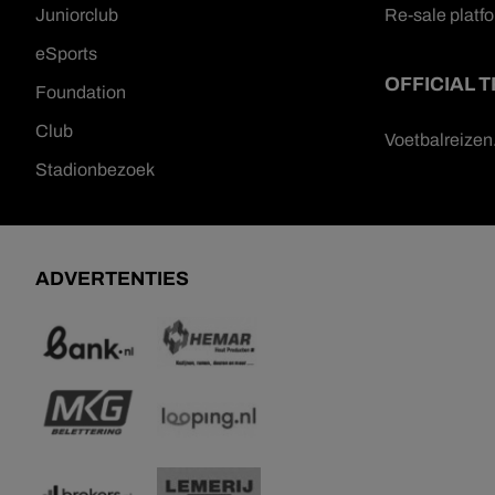
Juniorclub
Re-sale platf
eSports
OFFICIAL 
Foundation
Club
Voetbalreize
Stadionbezoek
ADVERTENTIES