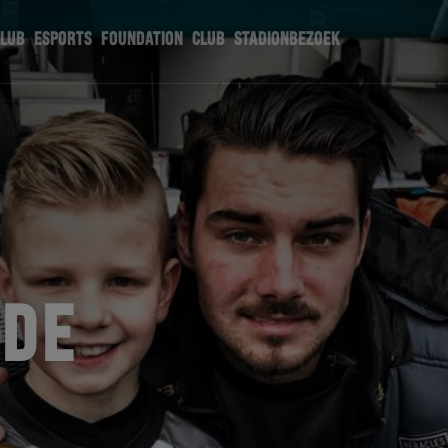
CLUB
ESPORTS
FOUNDATION
CLUB
STADIONBEZOEK
 DE