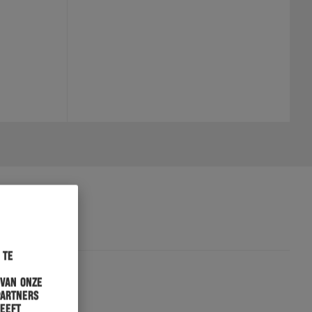
 te
 van onze
partners
heeft