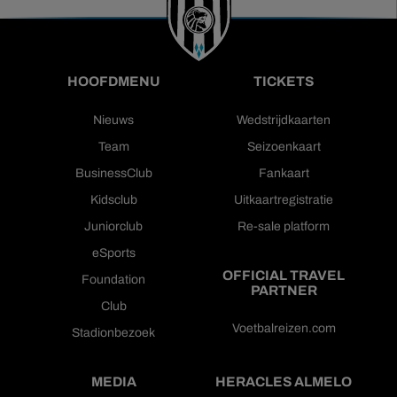
HOOFDMENU
TICKETS
Nieuws
Wedstrijdkaarten
Team
Seizoenkaart
BusinessClub
Fankaart
Kidsclub
Uitkaartregistratie
Juniorclub
Re-sale platform
eSports
OFFICIAL TRAVEL
Foundation
PARTNER
Club
Voetbalreizen.com
Stadionbezoek
MEDIA
HERACLES ALMELO