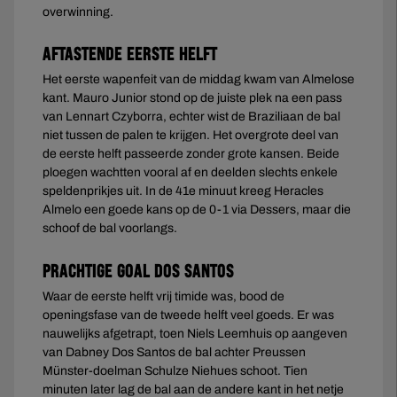
overwinning.
Aftastende eerste helft
Het eerste wapenfeit van de middag kwam van Almelose
kant. Mauro Junior stond op de juiste plek na een pass
van Lennart Czyborra, echter wist de Braziliaan de bal
niet tussen de palen te krijgen. Het overgrote deel van
de eerste helft passeerde zonder grote kansen. Beide
ploegen wachtten vooral af en deelden slechts enkele
speldenprikjes uit. In de 41e minuut kreeg Heracles
Almelo een goede kans op de 0-1 via Dessers, maar die
schoof de bal voorlangs.
Prachtige goal Dos Santos
Waar de eerste helft vrij timide was, bood de
openingsfase van de tweede helft veel goeds. Er was
nauwelijks afgetrapt, toen Niels Leemhuis op aangeven
van Dabney Dos Santos de bal achter Preussen
Münster-doelman Schulze Niehues schoot. Tien
minuten later lag de bal aan de andere kant in het netje