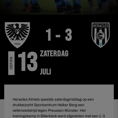
1 - 3
ZATERDAG
13
OEFEN
JULI
Heracles Almelo speelde zaterdagmiddag op een
drukbezocht Sportzentrum Helker Berg een
oefenwedstrijd tegen Preussen Münster. Het
trainingskamp in Billerbeck werd afgesloten met een 1-3