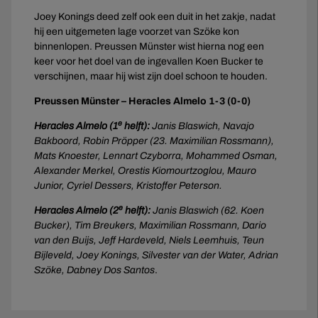
Joey Konings deed zelf ook een duit in het zakje, nadat
hij een uitgemeten lage voorzet van Szöke kon
binnenlopen. Preussen Münster wist hierna nog een
keer voor het doel van de ingevallen Koen Bucker te
verschijnen, maar hij wist zijn doel schoon te houden.
Preussen Münster – Heracles Almelo 1-3 (0-0)
e
Heracles Almelo (1
helft):
Janis Blaswich, Navajo
Bakboord, Robin Pröpper (23. Maximilian Rossmann),
Mats Knoester, Lennart Czyborra, Mohammed Osman,
Alexander Merkel, Orestis Kiomourtzoglou, Mauro
Junior, Cyriel Dessers, Kristoffer Peterson.
e
Heracles Almelo (2
helft):
Janis Blaswich (62. Koen
Bucker), Tim Breukers, Maximilian Rossmann, Dario
van den Buijs, Jeff Hardeveld, Niels Leemhuis, Teun
Bijleveld, Joey Konings, Silvester van der Water, Adrian
Szöke, Dabney Dos Santos
.