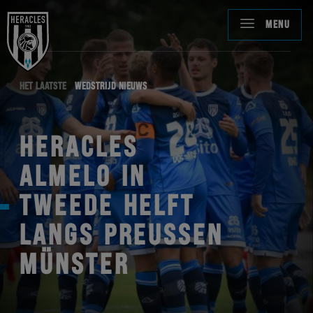
MENU
HET LAATSTE
WEDSTRIJD NIEUWS
HERACLES
ALMELO IN
TWEEDE HELFT
LANGS PREUSSEN
MÜNSTER