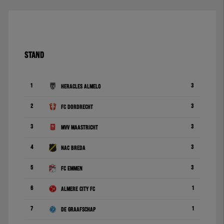
STAND
1
3
Heracles Almelo
2
3
FC Dordrecht
3
3
MVV Maastricht
4
3
NAC Breda
5
3
FC Emmen
6
1
Almere City FC
7
1
De Graafschap