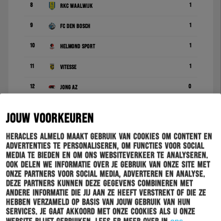
8
1
RKC Waalwijk
9
1
FC Den Bosch
10
1
Helmond Sport
11
1
Vitesse
12
0
Jong AZ
13
0
FC Eindhoven
JOUW VOORKEUREN
14
0
PSV
Heracles Almelo maakt gebruik van cookies om content en
advertenties te personaliseren, om functies voor social
15
0
FC Volendam
media te bieden en om ons websiteverkeer te analyseren.
Ook delen we informatie over je gebruik van onze site met
16
0
VVV-Venlo
onze partners voor social media, adverteren en analyse.
Deze partners kunnen deze gegevens combineren met
17
0
Ajax
andere informatie die jij aan ze heeft verstrekt of die ze
hebben verzameld op basis van jouw gebruik van hun
18
0
TOP Oss
services. Je gaat akkoord met onze cookies als u onze