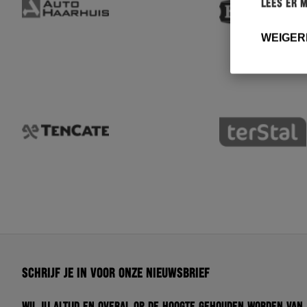
Lees er 
WEIGER
Schrijf je in voor onze nieuwsbrief
Wil jij altijd en overal op de hoogte gehouden worden van