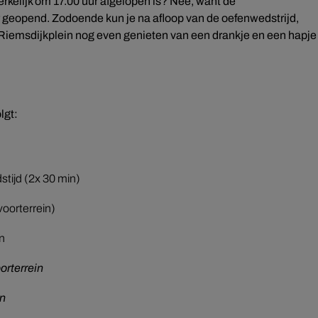
kelijk om 17.00 uur afgelopen is? Nee, want de
 geopend. Zodoende kun je na afloop van de oefenwedstrijd,
n Riemsdijkplein nog even genieten van een drankje en een hapje
lgt:
tijd (2x 30 min)
voorterrein)
in
oorterrein
n