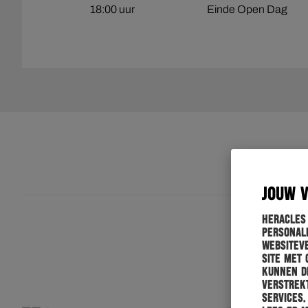
18:00 uur
Einde Open Dag
JOUW 
Heracles
personali
websiteve
site met 
kunnen de
verstrekt
services.