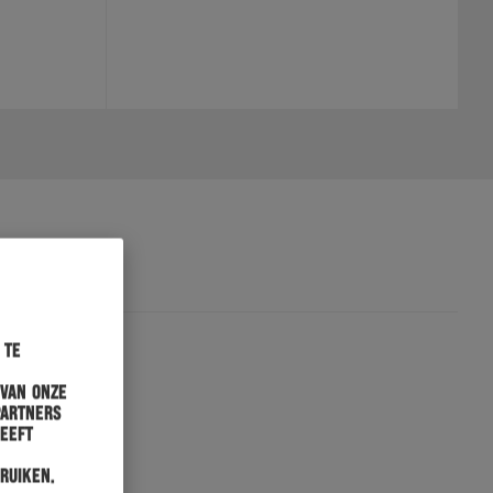
 te
 van onze
partners
heeft
ruiken.