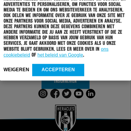
advertenties te personaliseren, om functies voor social
media te bieden en om ons websiteverkeer te analyseren.
Ook delen we informatie over je gebruik van onze site met
onze partners voor social media, adverteren en analyse.
Deze partners kunnen deze gegevens combineren met
Schrijf je in voor onze nieuwsbrief
andere informatie die jij aan ze heeft verstrekt of die ze
hebben verzameld op basis van jouw gebruik van hun
Wil jij altijd en overal op de hoogte gehouden worden
services. Je gaat akkoord met onze cookies als u onze
van al het clubnieuws? Schrijf je dan in voor de
website blijft gebruiken. Lees er meer over in
ons
nieuwsbrief van Heracles Almelo. Doordat je zelf aan
cookiebeleid
of
het beleid van Google
.
kan geven welk nieuws jij van ons wil ontvangen,
sturen wij alleen nieuws wat voor jou relevant is.
WEIGEREN
ACCEPTEREN
INSCHRIJVEN